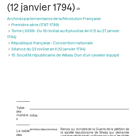
(12 janvier 1794)
Archives parlementaires de la Révolution Française
Première série (1787-1799)
Tome LXXXIII - Du 16 nivôse au 8 pluviôse An II (5 au 27 janvier
1794)
République française - Convention nationale
Séance du 23 nivôse an II (12 janvier 1794)
15. Société républicaine de Wassy. Don d’un cavalier équipé
Table
des
matière
Infos
s
Renvoi au ministre de la Guerre de la pétition de
RÉFÉRENCE BIBLIOGRAPHIQUE
La table
la société républicaine de Wassy qui demande
des
une taxe générale et uniforme pour tous les objets