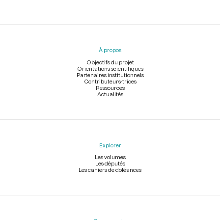
Menu
du
pied
À propos
de
page
Objectifs du projet
Orientations scientifiques
Partenaires institutionnels
Contributeurs-trices
Ressources
Actualités
Explorer
Les volumes
Les députés
Les cahiers de doléances