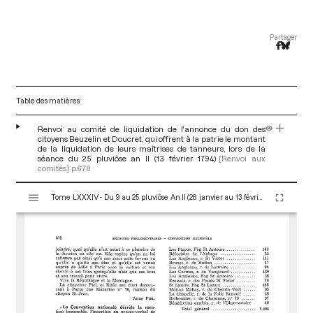
Partager
Table des matières
Renvoi au comité de liquidation de l'annonce du don des
citoyens Beuzelin et Doucret, qui offrent à la patrie le montant
de la liquidation de leurs maîtrises de tanneurs, lors de la
séance du 25 pluviôse an II (13 février 1794)
[Renvoi aux
comités]
p.678
V
Tome LXXXIV - Du 9 au 25 pluviôse An II (28 janvier au 13 février 1794)
i
s
u
a
l
i
s
e
u