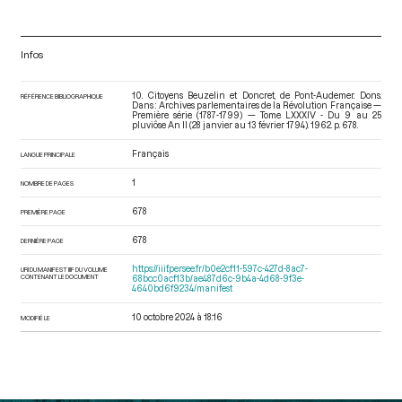
Infos
10. Citoyens Beuzelin et Doncret, de Pont-Audemer. Dons.
RÉFÉRENCE BIBLIOGRAPHIQUE
Dans : Archives parlementaires de la Révolution Française —
Première série (1787-1799) — Tome LXXXIV - Du 9 au 25
pluviôse An II (28 janvier au 13 février 1794)
. 1962. p. 678.
Français
LANGUE PRINCIPALE
1
NOMBRE DE PAGES
678
PREMIÈRE PAGE
678
DERNIÈRE PAGE
https://iiif.persee.fr/b0e2cf11-597c-427d-8ac7-
URI DU MANIFEST IIIF DU VOLUME
CONTENANT LE DOCUMENT
68bcc0acf13b/ae487d6c-9b4a-4d68-9f3e-
4640bd6f9234/manifest
10 octobre 2024 à 18:16
MODIFIÉ LE