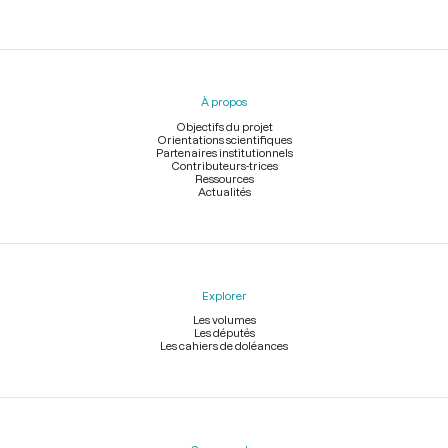
Menu
du
pied
À propos
de
page
Objectifs du projet
Orientations scientifiques
Partenaires institutionnels
Contributeurs-trices
Ressources
Actualités
Explorer
Les volumes
Les députés
Les cahiers de doléances