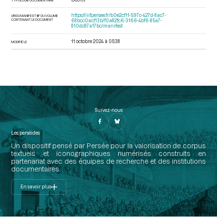
https://iiif.persee.fr/b0e2cf11-597c-427d-8ac7-
URI DU MANIFEST IIIF DU VOLUME
CONTENANT LE DOCUMENT
68bcc0acf13b/f0a82fc6-3166-4bf6-85a7-
810dc87a17bc/manifest
11 octobre 2024 à 05:38
MODIFIÉ LE
Suivez-nous
Les perséides
Un dispositif pensé par Persée pour la valorisation de corpus
textuels et iconographiques numérisés construits en
partenariat avec des équipes de recherche et des institutions
documentaires.
En savoir plus