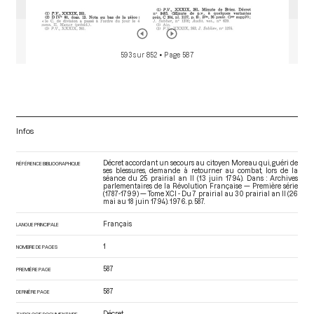
593 sur 852
• Page 587
Infos
Décret accordant un secours au citoyen Moreau qui, guéri de
RÉFÉRENCE BIBLIOGRAPHIQUE
ses blessures, demande à retourner au combat, lors de la
séance du 25 prairial an II (13 juin 1794). Dans : Archives
parlementaires de la Révolution Française — Première série
(1787-1799) — Tome XCI - Du 7 prairial au 30 prairial an II (26
mai au 18 juin 1794)
. 1976. p. 587.
Français
LANGUE PRINCIPALE
1
NOMBRE DE PAGES
587
PREMIÈRE PAGE
587
DERNIÈRE PAGE
Décret
TYPOLOGIE DOCUMENTAIRE