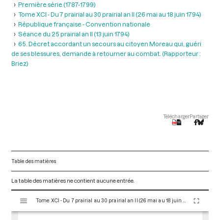
Première série (1787-1799)
Tome XCI - Du 7 prairial au 30 prairial an II (26 mai au 18 juin 1794)
République française - Convention nationale
Séance du 25 prairial an II (13 juin 1794)
65. Décret accordant un secours au citoyen Moreau qui, guéri
de ses blessures, demande à retourner au combat. (Rapporteur :
Briez)
Télécharger
Partager
Table des matières
La table des matières ne contient aucune entrée.
V
Tome XCI - Du 7 prairial au 30 prairial an II (26 mai au 18 juin 1794)
i
s