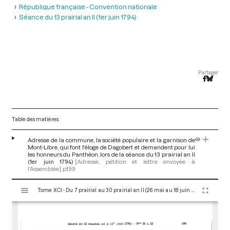
République française - Convention nationale
Séance du 13 prairial an II (1er juin 1794)
Partager
Table des matières
Adresse de la commune, la société populaire et la garnison de
Mont-Libre, qui font l'éloge de Dagobert et demandent pour lui
les honneurs du Panthéon, lors de la séance du 13 prairial an II
(1er juin 1794)
[Adresse, pétition et lettre envoyée à
l’Assemblée]
p.199
V
Tome XCI - Du 7 prairial au 30 prairial an II (26 mai au 18 juin 1794)
i
s
u
a