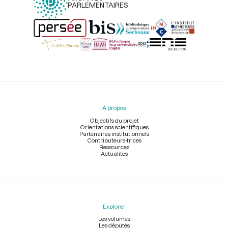
PARLEMENTAIRES
Menu
du
pied
À propos
de
page
Objectifs du projet
Orientations scientifiques
Partenaires institutionnels
Contributeurs-trices
Ressources
Actualités
Explorer
Les volumes
Les députés