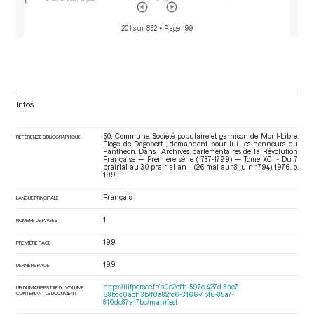
201 sur 852
• Page 199
Infos
50. Commune, Société populaire et garnison de Mont-Libre.
RÉFÉRENCE BIBLIOGRAPHIQUE
Éloge de Dagobert ; demandent pour lui les honneurs du
Panthéon. Dans : Archives parlementaires de la Révolution
Française — Première série (1787-1799) — Tome XCI - Du 7
prairial au 30 prairial an II (26 mai au 18 juin 1794)
. 1976. p.
199.
Français
LANGUE PRINCIPALE
1
NOMBRE DE PAGES
199
PREMIÈRE PAGE
199
DERNIÈRE PAGE
https://iiif.persee.fr/b0e2cf11-597c-427d-8ac7-
URI DU MANIFEST IIIF DU VOLUME
CONTENANT LE DOCUMENT
68bcc0acf13b/f0a82fc6-3166-4bf6-85a7-
810dc87a17bc/manifest