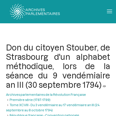
ARCHIVES
PARLEMENTAIRES
Fil
d'Ariane
Don du citoyen Stouber, de
Strasbourg d'un alphabet
méthodique, lors de la
séance du 9 vendémiaire
an III (30 septembre 1794)
Archives parlementaires de la Révolution Française
Première série (1787-1799)
Tome XCVIII - Du 3 vendémiaire au 17 vendémiaire an III (24
septembre au 8 octobre 1794)
République française - Convention nationale