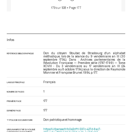
179 sur 508
• Page 177
Infos
Don du citoyen Stouber, de Strasbourg d'un alphabet
RÉFÉRENCE BIBLIOGRAPHIQUE
méthodique, lors de la séance du 9 vendémiaire an III (30
septembre 1794). Dans : Archives parlementaires de la
Révolution Française — Première série (1787-1799) — Tome
XCVIII - Du 3 vendémiaire au 17 vendémiaire an III (24
septembre au 8 octobre 1794)
, sous la direction de Raymonde
Monnier et Françoise Brunel. 1994. p. 177.
Français
LANGUE PRINCIPALE
1
NOMBRE DE PAGES
177
PREMIÈRE PAGE
177
DERNIÈRE PAGE
Don patriotique et hommage
TYPOLOGIE DOCUMENTAIRE
https://iiif.persee.fr/b0e2cf11-597c-427d-8ac7-
URI DU MANIFEST IIIF DU VOLUME
CONTENANT LE DOCUMENT