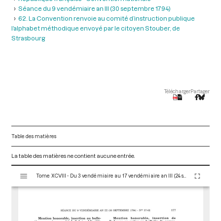
Séance du 9 vendémiaire an III (30 septembre 1794)
62. La Convention renvoie au comité d’instruction publique
l’alphabet méthodique envoyé par le citoyen Stouber, de
Strasbourg
Télécharger
Partager
Table des matières
La table des matières ne contient aucune entrée.
V
Tome XCVIII - Du 3 vendémiaire au 17 vendémiaire an III (24 septembre au 8 octobre 1794)
i
s
u
a
l