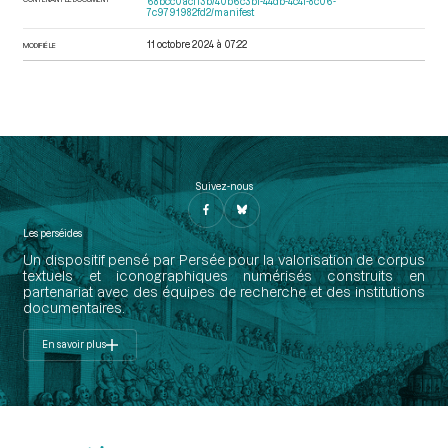
68bcc0acf13b/40b6c3bf-44db-4c4f-8c06-
7c9791982fd2/manifest
11 octobre 2024 à 07:22
MODIFIÉ LE
Suivez-nous
Les perséides
Un dispositif pensé par Persée pour la valorisation de corpus
textuels et iconographiques numérisés construits en
partenariat avec des équipes de recherche et des institutions
documentaires.
En savoir plus