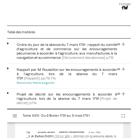
Partager
Table des matières
Ordre du jour de la séance du 7 mars 1791 : rapport du comité
d'agriculture et de commerce sur les encouragements
pécuniaires à accorder à l'agriculture, aux manufactures, à la
navigation et au commerce
[Déroulement des séances]
p.712
Rapport par M. Roussillon sur les encouragements à accorder
à l’agriculture, lors de la séance du 7 mars
1791
[Rapport]
pp.712-714
Roussillou Pierre Augustin
Projet de décret sur les encouragements à accorder à
l’agriculture, lors de la séance du 7 mars 1791
[Projet de
décret]
p.714
V
Tome XXIII - Du 6 février 1791 au 9 mars 1791
i
s
u
a