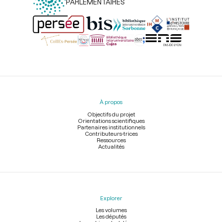
PARLEMENTAIRES
Menu
du
pied
À propos
de
page
Objectifs du projet
Orientations scientifiques
Partenaires institutionnels
Contributeurs-trices
Ressources
Actualités
Explorer
Les volumes
Les députés