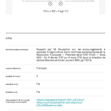
716 sur 800
• Page 712
Infos
Rapport par M. Roussillon sur les encouragements à
RÉFÉRENCE BIBLIOGRAPHIQUE
accorder à l’agriculture. Dans : Archives parlementaires de la
Révolution Française — Première série (1787-1799) — Tome
XXIII - Du 6 février 1791 au 9 mars 1791
, sous la direction de
Jérôme Mavidal et Emile Laurent. 1886. pp. 712-714.
Français
LANGUE PRINCIPALE
3
NOMBRE DE PAGES
712
PREMIÈRE PAGE
714
DERNIÈRE PAGE
https://iiif.persee.fr/b0e2cf11-597c-427d-8ac7-
URI DU MANIFEST IIIF DU VOLUME
CONTENANT LE DOCUMENT
68bcc0acf13b/d26a8915-1b6f-4fbd-83a3-
e78a7d8f2eae/manifest