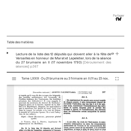
Partager
Table des matières
Lecture de la liste des 12 députés qui doivent aller à la fête de
Versailles en honneur de Marat et Lepeletier, lors de la séance
du 27 brumaire an II (17 novembre 1793)
[Déroulement des
séances]
p.367
V
Tome LXXIX - Du 21 brumaire au 3 frimaire an II (11 au 23 novembre 1793)
i
s
u
a
l
i
s
e
u
r