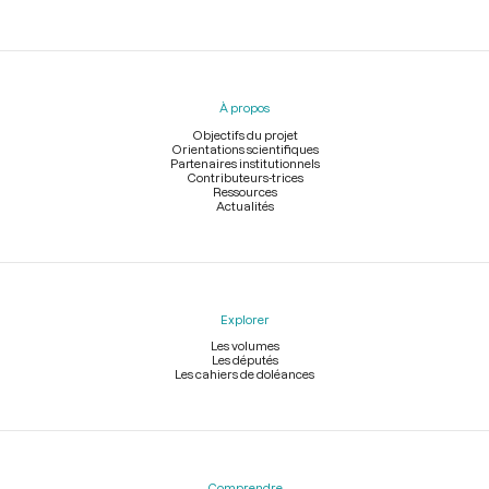
Menu
du
pied
À propos
de
page
Objectifs du projet
Orientations scientifiques
Partenaires institutionnels
Contributeurs-trices
Ressources
Actualités
Explorer
Les volumes
Les députés
Les cahiers de doléances
Comprendre