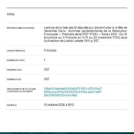
Infos
Lecture de la liste des 12 députés qui doivent aller à la fête de
RÉFÉRENCE BIBLIOGRAPHIQUE
Versailles. Dans : Archives parlementaires de la Révolution
Française — Première série (1787-1799) — Tome LXXIX - Du 21
brumaire au 3 frimaire an II (11 au 23 novembre 1793)
, sous
la direction de Lodoïs Lataste. 1911. p. 367.
Français
LANGUE PRINCIPALE
1
NOMBRE DE PAGES
367
PREMIÈRE PAGE
367
DERNIÈRE PAGE
https://iiif.persee.fr/b0e2cf11-597c-427d-8ac7-
URI DU MANIFEST IIIF DU VOLUME
CONTENANT LE DOCUMENT
68bcc0acf13b/66d69299-8154-4ed0-bef7-
5dc99854fb30/manifest
10 octobre 2024 à 18:13
MODIFIÉ LE