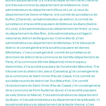
jeunes républicains de 12 à 15 ans du département de la Charente,
s) le tribunal criminel du département de la Mayenne, t) les
administrateurs du département d’Eure-et-Loir, u) ceux du
département de Seine-et-Marne, v) le comité de surveillance de
Ruffec (Charente), w) l’administration de district, le comité de
surveillance et la société populaire de Bellevue-les-Bains (Saône-
et-Loire), x) les administrateurs du département de l’Indre, y) ceux
du département du Bas-Rhin, z) les administrateurs et l’agent
national du district de Bergues-sur-Colme (Nord), a') les
administrateurs du département du Morbihan, b') le tribunal de
district, le conseil général et la société populaire de Vannes
(Morbihan), c') les conseil général, comité de surveillance et
directoire de district de la commune de Gentilly (département de
Paris), d') la commune d’Ernée (Mayenne) et les troupes y
stationnées, e') la société populaire de Gondreville (Meurthe), f') le
tribunal civil du district de Lisieux (Calvados), g') le conseil général
de la commune de Saint-Omer (Pas-de-Calais), h') le comité de
surveillance près de district de Toul (Meurthe), i') le comité
révolutionnaire de Saint-Omer (Pas-de-Calais), j') le conseil général
de la commune de Pont-Audemer (Eure), k') la société populaire
de Juilly (Seine-et-Marne), 1') les administrateurs du département
de l’Aube, m') les administrateurs du département de la Moselle, n')
les administrateurs du département de la Haute-Vienne, o') les