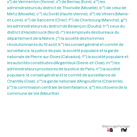
y") de Vermenton (Yonne), z") de Bernay (Eure), a'") les
administrateurs du district de Thionville (Moselle), b'") de celui de
Metz (Moselle), c'") du Dorât (Haute-Vienne), d'") de Vihiers (Maine-
et-Loire), e'") de Sancerre (Cher), f"') de Cherbourg (Manche), g'")
les administrateurs du district de Besançon (Doubs). h'") ceux du
district d’Hazebrouck (Nord), i"') les employés des bureaux du
département de la Nièvre, j'") la société des hommes
révolutionnaires du 10 août, k'") les conseil général et comité de
surveillance, la justice de paix, la société populaire et la garde
nationale de Pierre-sur-Dives (Calvados), 1"') la société populaire et
les autorités constituées d’Argenteuil (Seine-et-Oise), m'") les
administrateurs provisoires de la police de Paris, n"') la société
populaire, le conseil général et le comité de surveillance de
Chantilly (Oise), o'") la garde nationale d’Angoulême (Charente),
p'") la commission centrale de bienfaisance, q'") les citoyens de la
commune de Vie (Meurthe)
Télécharger
Partager