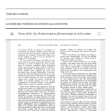
Table des matières
La table des matières ne contient aucune entrée.
V
Tome XCIV - Du 13 thermidor au 25 thermidor an II (31 juillet au 12 août 1794)
i
s
u
a
l
i
s
e
u
r
M
i
r
a
d
o
r