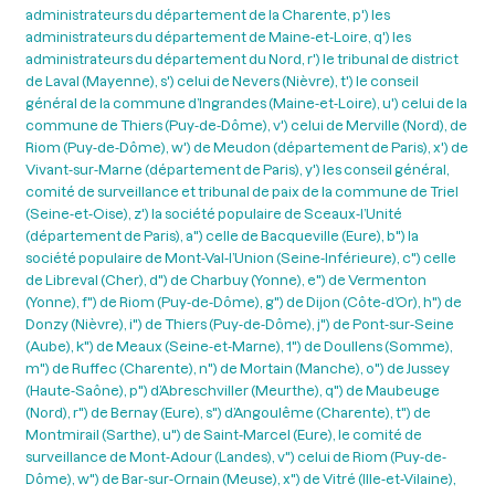
administrateurs du département de la Charente, p') les
administrateurs du département de Maine-et-Loire, q') les
administrateurs du département du Nord, r') le tribunal de district
de Laval (Mayenne), s') celui de Nevers (Nièvre), t') le conseil
général de la commune d’Ingrandes (Maine-et-Loire), u') celui de la
commune de Thiers (Puy-de-Dôme), v') celui de Merville (Nord), de
Riom (Puy-de-Dôme), w') de Meudon (département de Paris), x') de
Vivant-sur-Marne (département de Paris), y') les conseil général,
comité de surveillance et tribunal de paix de la commune de Triel
(Seine-et-Oise), z') la société populaire de Sceaux-l’Unité
(département de Paris), a") celle de Bacqueville (Eure), b") la
société populaire de Mont-Val-l’Union (Seine-Inférieure), c") celle
de Libreval (Cher), d") de Charbuy (Yonne), e") de Vermenton
(Yonne), f") de Riom (Puy-de-Dôme), g") de Dijon (Côte-d’Or), h") de
Donzy (Nièvre), i") de Thiers (Puy-de-Dôme), j") de Pont-sur-Seine
(Aube), k") de Meaux (Seine-et-Marne), 1") de Doullens (Somme),
m") de Ruffec (Charente), n") de Mortain (Manche), o") de Jussey
(Haute-Saône), p") d’Abreschviller (Meurthe), q") de Maubeuge
(Nord), r") de Bernay (Eure), s") d’Angoulême (Charente), t") de
Montmirail (Sarthe), u") de Saint-Marcel (Eure), le comité de
surveillance de Mont-Adour (Landes), v") celui de Riom (Puy-de-
Dôme), w") de Bar-sur-Ornain (Meuse), x") de Vitré (Ille-et-Vilaine),