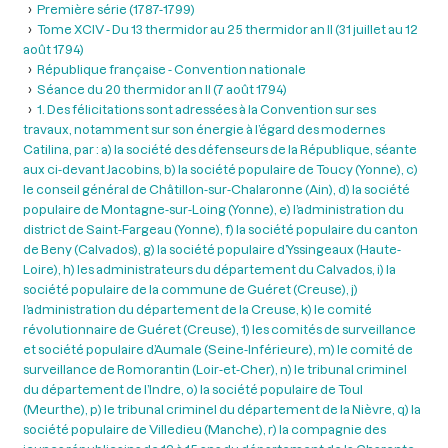
Première série (1787-1799)
Tome XCIV - Du 13 thermidor au 25 thermidor an II (31 juillet au 12
août 1794)
République française - Convention nationale
Séance du 20 thermidor an II (7 août 1794)
1. Des félicitations sont adressées à la Convention sur ses
travaux, notamment sur son énergie à l’égard des modernes
Catilina, par : a) la société des défenseurs de la République, séante
aux ci-devant Jacobins, b) la société populaire de Toucy (Yonne), c)
le conseil général de Châtillon-sur-Chalaronne (Ain), d) la société
populaire de Montagne-sur-Loing (Yonne), e) l’administration du
district de Saint-Fargeau (Yonne), f) la société populaire du canton
de Beny (Calvados), g) la société populaire d’Yssingeaux (Haute-
Loire), h) les administrateurs du département du Calvados, i) la
société populaire de la commune de Guéret (Creuse), j)
l’administration du département de la Creuse, k) le comité
révolutionnaire de Guéret (Creuse), 1) les comités de surveillance
et société populaire d’Aumale (Seine-Inférieure), m) le comité de
surveillance de Romorantin (Loir-et-Cher), n) le tribunal criminel
du département de l’Indre, o) la société populaire de Toul
(Meurthe), p) le tribunal criminel du département de la Nièvre, q) la
société populaire de Villedieu (Manche), r) la compagnie des