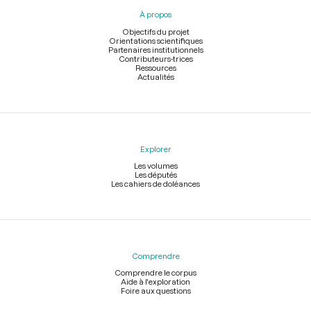
pied
À propos
de
page
Objectifs du projet
Orientations scientifiques
Partenaires institutionnels
Contributeurs-trices
Ressources
Actualités
Explorer
Les volumes
Les députés
Les cahiers de doléances
Comprendre
Comprendre le corpus
Aide à l'exploration
Foire aux questions