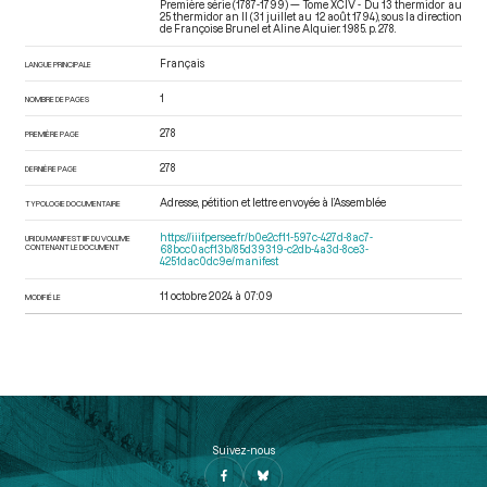
Première série (1787-1799) — Tome XCIV - Du 13 thermidor au
25 thermidor an II (31 juillet au 12 août 1794)
, sous la direction
de Françoise Brunel et Aline Alquier. 1985. p. 278.
Français
LANGUE PRINCIPALE
1
NOMBRE DE PAGES
278
PREMIÈRE PAGE
278
DERNIÈRE PAGE
Adresse, pétition et lettre envoyée à l’Assemblée
TYPOLOGIE DOCUMENTAIRE
https://iiif.persee.fr/b0e2cf11-597c-427d-8ac7-
URI DU MANIFEST IIIF DU VOLUME
CONTENANT LE DOCUMENT
68bcc0acf13b/85d39319-c2db-4a3d-8ce3-
4251dac0dc9e/manifest
11 octobre 2024 à 07:09
MODIFIÉ LE
Suivez-nous