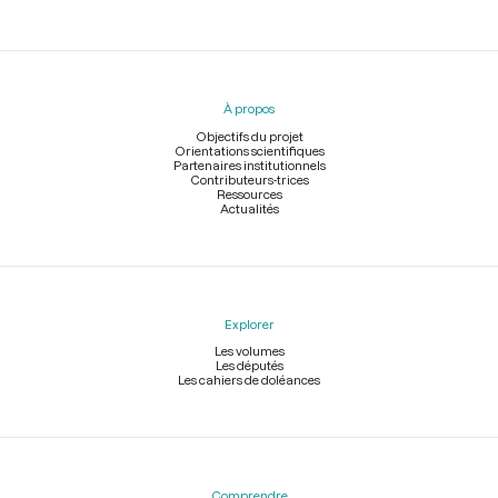
Menu
du
pied
À propos
de
page
Objectifs du projet
Orientations scientifiques
Partenaires institutionnels
Contributeurs-trices
Ressources
Actualités
Explorer
Les volumes
Les députés
Les cahiers de doléances
Comprendre