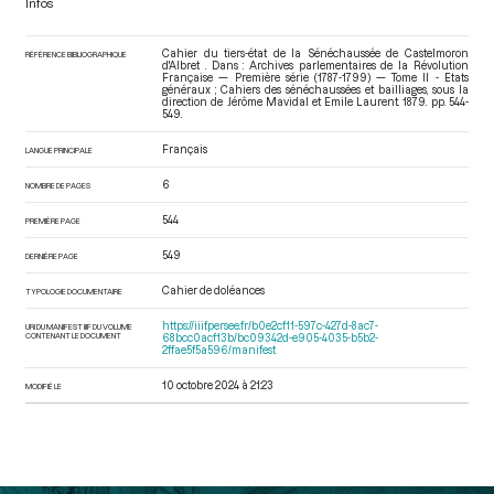
Infos
Cahier du tiers-état de la Sénéchaussée de Castelmoron
RÉFÉRENCE BIBLIOGRAPHIQUE
d'Albret . Dans : Archives parlementaires de la Révolution
Française — Première série (1787-1799) — Tome II - Etats
généraux ; Cahiers des sénéchaussées et bailliages
, sous la
direction de Jérôme Mavidal et Emile Laurent. 1879. pp. 544-
549.
Français
LANGUE PRINCIPALE
6
NOMBRE DE PAGES
544
PREMIÈRE PAGE
549
DERNIÈRE PAGE
Cahier de doléances
TYPOLOGIE DOCUMENTAIRE
https://iiif.persee.fr/b0e2cf11-597c-427d-8ac7-
URI DU MANIFEST IIIF DU VOLUME
CONTENANT LE DOCUMENT
68bcc0acf13b/bc09342d-e905-4035-b5b2-
2ffae5f5a596/manifest
10 octobre 2024 à 21:23
MODIFIÉ LE