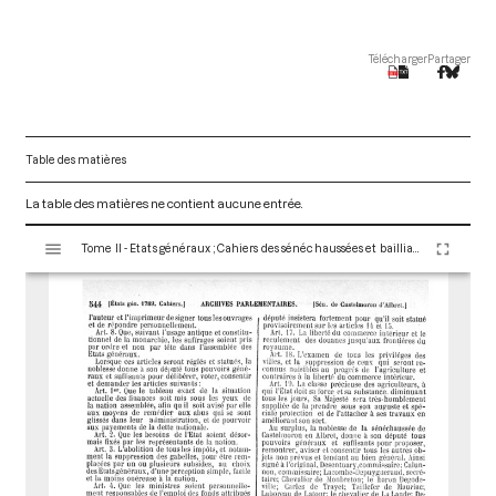
Télécharger
Partager
Table des matières
La table des matières ne contient aucune entrée.
V
Tome II - Etats généraux ; Cahiers des sénéchaussées et bailliages
i
s
u
a
l
i
s
e
u
r
M
i