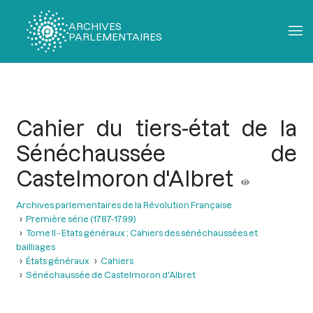
ARCHIVES
PARLEMENTAIRES
Fil
d'Ariane
Cahier du tiers-état de la
Sénéchaussée de
Castelmoron d'Albret
Archives parlementaires de la Révolution Française
Première série (1787-1799)
Tome II - Etats généraux ; Cahiers des sénéchaussées et
bailliages
États généraux
Cahiers
Sénéchaussée de Castelmoron d'Albret