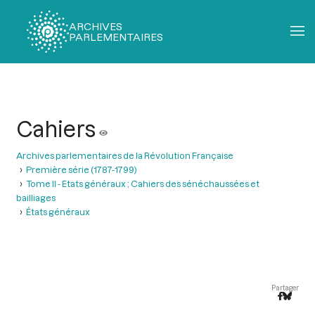
ARCHIVES
PARLEMENTAIRES
Fil
d'Ariane
Cahiers
Archives parlementaires de la Révolution Française
Première série (1787-1799)
Tome II - Etats généraux ; Cahiers des sénéchaussées et
bailliages
États généraux
Partager