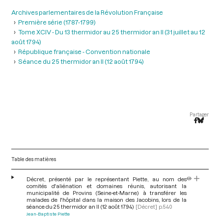
Archives parlementaires de la Révolution Française
Première série (1787-1799)
Tome XCIV - Du 13 thermidor au 25 thermidor an II (31 juillet au 12
août 1794)
République française - Convention nationale
Séance du 25 thermidor an II (12 août 1794)
Partager
Table des matières
Décret, présenté par le représentant Piette, au nom des
comités d'aliénation et domaines réunis, autorisant la
municipalité de Provins (Seine-et-Marne) à transférer les
malades de l'hôpital dans la maison des Jacobins, lors de la
séance du 25 thermidor an II (12 août 1794)
[Décret]
p.540
Jean-Baptiste Piette