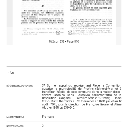
542 sur 638
• Page 540
Infos
37. Sur le rapport du représentant Piette, la Convention
RÉFÉRENCE BIBLIOGRAPHIQUE
autorise la municipalité de Provins (Seine-et-Marne) à
transférer l’hôpital de cette commune dans la maison des ci-
devant Jacobins. Dans : Archives parlementaires de la
Révolution Française — Première série (1787-1799) — Tome
XCIV - Du 13 thermidor au 25 thermidor an II (31 juillet au 12
août 1794)
, sous la direction de Françoise Brunel et Aline
Alquier. 1985. pp. 539-540.
Français
LANGUE PRINCIPALE
2
NOMBRE DE PAGES