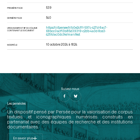
539
PREMIÈRE PAGE
540
DERNIÈRE PAGE
https://iiif.persee.fr/b0e2cf11-597c-427d-8ac7-
URI DU MANIFEST IIIF DU VOLUME
CONTENANT LE DOCUMENT
68bcc0acf13b/85d39319-c2db-4a3d-8ce3-
4251dac0dc9e/manifest
10 octobre 2024 à 18:24
MODIFIÉ LE
Suivez-nous
Les perséides
Un dispositif pensé par Persée pour la valorisation de corpus
textuels et iconographiques numérisés construits en
partenariat avec des équipes de recherche et des institutions
documentaires.
En savoir plus