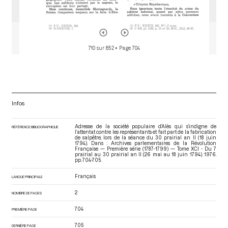
710 sur 852
• Page 704
Infos
Adresse de la société populaire d’Alès qui s’indigne de
RÉFÉRENCE BIBLIOGRAPHIQUE
l’attentat contre les représentants et fait part de la fabrication
de salpêtre, lors de la séance du 30 prairial an II (18 juin
1794). Dans : Archives parlementaires de la Révolution
Française — Première série (1787-1799) — Tome XCI - Du 7
prairial au 30 prairial an II (26 mai au 18 juin 1794)
. 1976.
pp. 704-705.
Français
LANGUE PRINCIPALE
2
NOMBRE DE PAGES
704
PREMIÈRE PAGE
705
DERNIÈRE PAGE