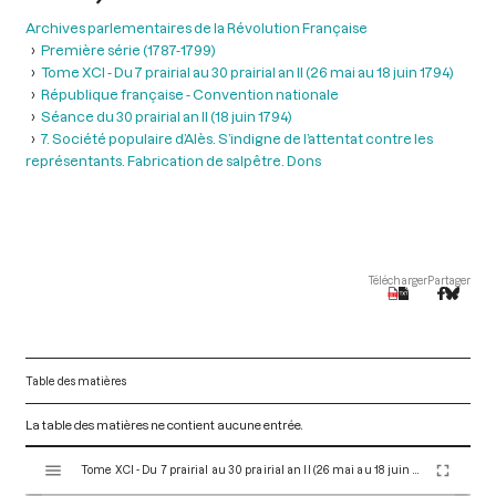
Archives parlementaires de la Révolution Française
Première série (1787-1799)
Tome XCI - Du 7 prairial au 30 prairial an II (26 mai au 18 juin 1794)
République française - Convention nationale
Séance du 30 prairial an II (18 juin 1794)
7. Société populaire d’Alès. S’indigne de l’attentat contre les
représentants. Fabrication de salpêtre. Dons
Télécharger
Partager
Table des matières
La table des matières ne contient aucune entrée.
V
Tome XCI - Du 7 prairial au 30 prairial an II (26 mai au 18 juin 1794)
i