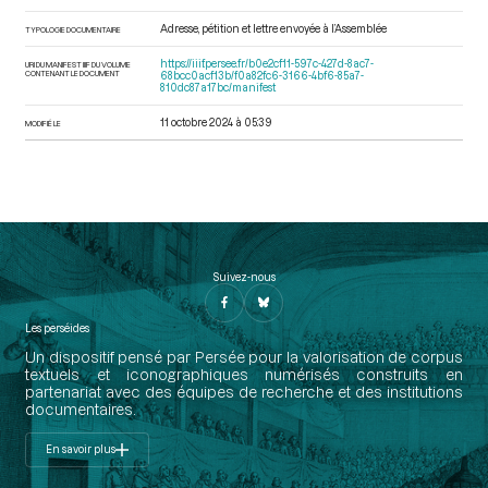
Adresse, pétition et lettre envoyée à l’Assemblée
TYPOLOGIE DOCUMENTAIRE
https://iiif.persee.fr/b0e2cf11-597c-427d-8ac7-
URI DU MANIFEST IIIF DU VOLUME
CONTENANT LE DOCUMENT
68bcc0acf13b/f0a82fc6-3166-4bf6-85a7-
810dc87a17bc/manifest
11 octobre 2024 à 05:39
MODIFIÉ LE
Suivez-nous
Les perséides
Un dispositif pensé par Persée pour la valorisation de corpus
textuels et iconographiques numérisés construits en
partenariat avec des équipes de recherche et des institutions
documentaires.
En savoir plus