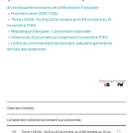
Archives parlementaires de la Révolution Française
Première série (1787-1799)
Tome LXXVIII - Du 8 au 20 brumaire an II (29 octobre au 10
novembre 1793)
République française - Convention nationale
Séance du 12 brumaire an II (samedi 2 novembre 1793)
Lettre du commandant temporaire, adjudant général de
l’armée des Ardennes
Télécharger
Partager
Table des matières
La table des matières ne contient aucune entrée.
V
Tome LXXVIII - Du 8 au 20 brumaire an II (29 octobre au 10 novembre 1793)