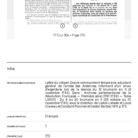
177 sur 804
• Page 170
Infos
Lettre du citoyen Diacre, commandant temporaire, adjudant
RÉFÉRENCE BIBLIOGRAPHIQUE
général de l’armée des Ardennes, informant d'un envoi
d'argenterie, lors de la séance du 12 brumaire an II (2
novembre 1793). Dans : Archives parlementaires de la
Révolution Française — Première série (1787-1799) — Tome
LXXVIII - Du 8 au 20 brumaire an II (29 octobre au 10
novembre 1793)
, sous la direction de Lodoïs Lataste et Louis
Claveau et Constant Pionnier et Gaston Barbier. 1911. p. 170.
Français
LANGUE PRINCIPALE
1
NOMBRE DE PAGES
170
PREMIÈRE PAGE