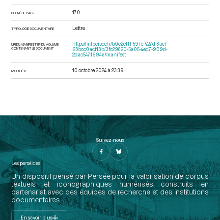
170
DERNIÈRE PAGE
Lettre
TYPOLOGIE DOCUMENTAIRE
https://iiif.persee.fr/b0e2cf11-597c-427d-8ac7-
URI DU MANIFEST IIIF DU VOLUME
CONTENANT LE DOCUMENT
68bcc0acf13b/3fc29820-5a05-4ed7-909d-
2dac5471694a/manifest
10 octobre 2024 à 23:39
MODIFIÉ LE
Suivez-nous
Les perséides
Un dispositif pensé par Persée pour la valorisation de corpus
textuels et iconographiques numérisés construits en
partenariat avec des équipes de recherche et des institutions
documentaires.
En savoir plus