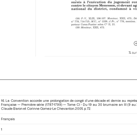
74 sur
16. La Convention accorde une prolongation de congé d’une décade et demie au représ
Française — Première série (1787-1799) — Tome CI - Du 19 au 30 brumaire an III (9 a
Claude Baron et Corinne Gomez-Le Chevanton. 2005. p. 72.
Français
1