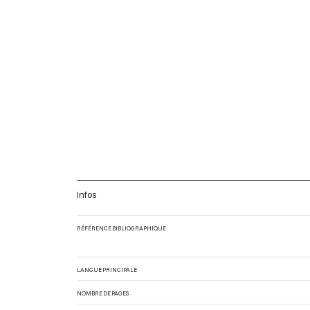
Infos
RÉFÉRENCE BIBLIOGRAPHIQUE
LANGUE PRINCIPALE
NOMBRE DE PAGES