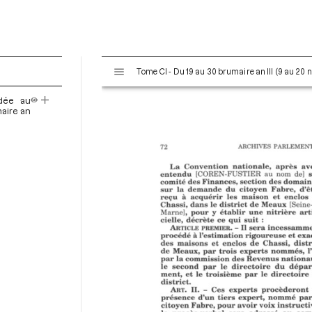
V
Tome CI - Du 19 au 30 brumaire an III (9 au 20
i
s
dée au
u
maire an
a
l
i
s
e
u
r
M
i
r
a
d
o