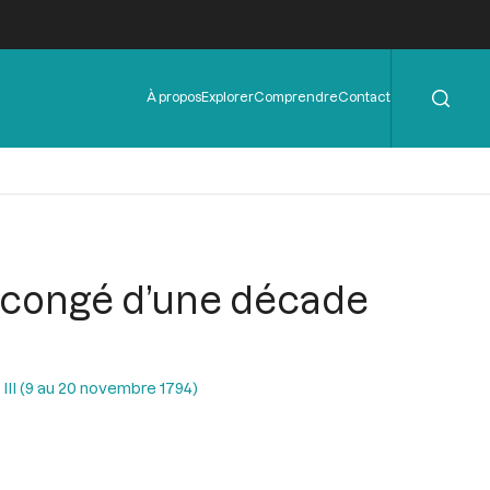
Rechercher
Menu
À propos
Explorer
Comprendre
Contact
de
l'en-
tête
e congé d’une décade
 III (9 au 20 novembre 1794)