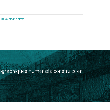
e47382c3741/manifest
onographiques numérisés construits en