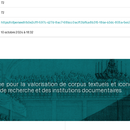
72
72
https://iiif.persee.fr/b0e2cf11-597c-427d-8ac7-68bcc0acf13b/f4a8b315-184e-40dc-805a-5
10 octobre 2024 à 18:32
ée pour la valorisation de corpus textuels et ic
de recherche et des institutions documentaires.