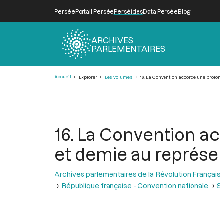
Persée
Portail Persée
Perséides
Data Persée
Blog
ARCHIVES
PARLEMENTAIRES
Fil
Accueil
Explorer
Les volumes
16. La Convention accorde une prolo
d'Ariane
16. La Convention a
et demie au représe
Archives parlementaires de la Révolution Françai
République française - Convention nationale
S