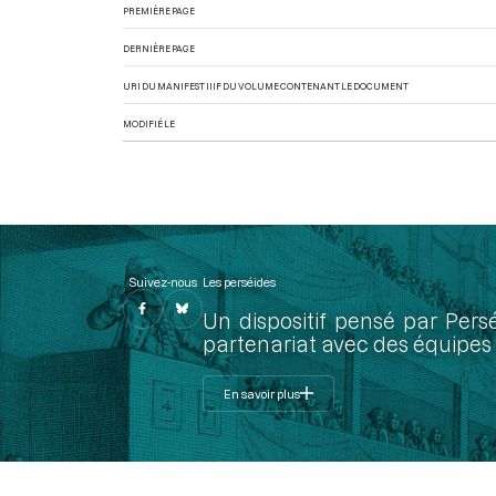
PREMIÈRE PAGE
DERNIÈRE PAGE
URI DU MANIFEST IIIF DU VOLUME CONTENANT LE DOCUMENT
MODIFIÉ LE
Suivez-nous
Les perséides
Un dispositif pensé par Pers
partenariat avec des équipes 
En savoir plus