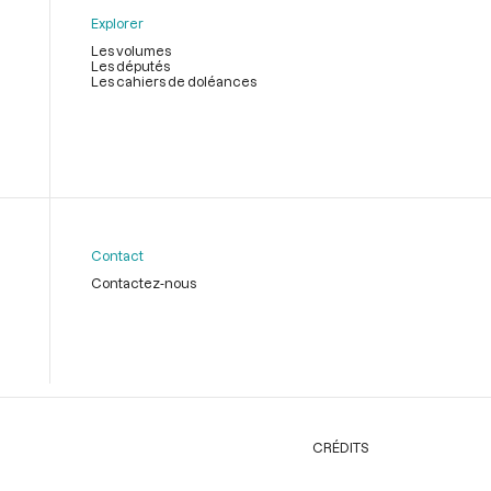
Explorer
Les volumes
Les députés
Les cahiers de doléances
Contact
Contactez-nous
CRÉDITS