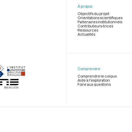
À propos
Objectifs du projet
Orientations scientifiques
Partenaires institutionnels
Contributeurs-trices
Ressources
Actualités
Menu
du
pied
de
Comprendre
page
Comprendre le corpus
Aide à l'exploration
Foire aux questions