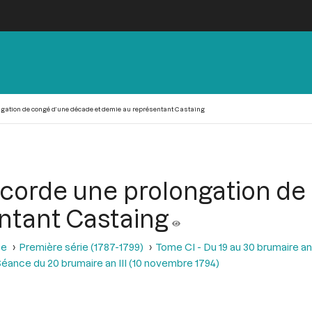
ngation de congé d’une décade et demie au représentant Castaing
ccorde une prolongation d
ntant Castaing
se
Première série (1787-1799)
Tome CI - Du 19 au 30 brumaire an
éance du 20 brumaire an III (10 novembre 1794)