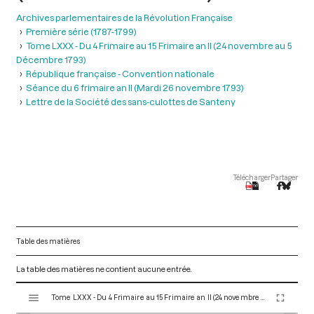
Archives parlementaires de la Révolution Française
Première série (1787-1799)
Tome LXXX - Du 4 Frimaire au 15 Frimaire an II (24 novembre au 5
Décembre 1793)
République française - Convention nationale
Séance du 6 frimaire an II (Mardi 26 novembre 1793)
Lettre de la Société des sans-culottes de Santeny
Télécharger
Partager
Table des matières
La table des matières ne contient aucune entrée.
V
Tome LXXX - Du 4 Frimaire au 15 Frimaire an II (24 novembre au 5 Décembre 1793)
i