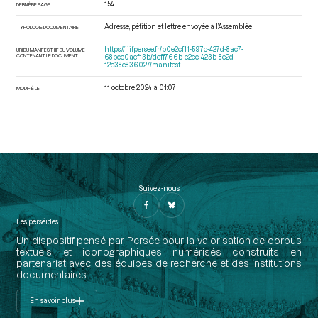
154
DERNIÈRE PAGE
Adresse, pétition et lettre envoyée à l’Assemblée
TYPOLOGIE DOCUMENTAIRE
https://iiif.persee.fr/b0e2cf11-597c-427d-8ac7-
URI DU MANIFEST IIIF DU VOLUME
CONTENANT LE DOCUMENT
68bcc0acf13b/deff766b-e2ec-423b-8e2d-
12e38e836027/manifest
11 octobre 2024 à 01:07
MODIFIÉ LE
Suivez-nous
Les perséides
Un dispositif pensé par Persée pour la valorisation de corpus
textuels et iconographiques numérisés construits en
partenariat avec des équipes de recherche et des institutions
documentaires.
En savoir plus