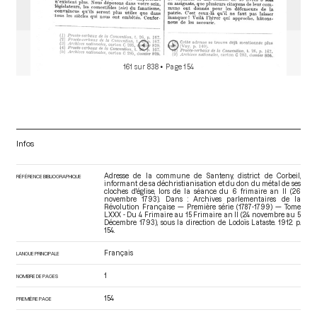
161 sur 838
• Page 154
Infos
Adresse de la commune de Santeny, district de Corbeil,
RÉFÉRENCE BIBLIOGRAPHIQUE
informant de sa déchristianisation et du don du métal de ses
cloches d'église, lors de la séance du 6 frimaire an II (26
novembre 1793). Dans : Archives parlementaires de la
Révolution Française — Première série (1787-1799) — Tome
LXXX - Du 4 Frimaire au 15 Frimaire an II (24 novembre au 5
Décembre 1793)
, sous la direction de Lodoïs Lataste. 1912. p.
154.
Français
LANGUE PRINCIPALE
1
NOMBRE DE PAGES
154
PREMIÈRE PAGE