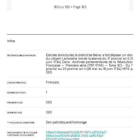
365 sur 852
• Page 363
Infos
Etat des dons (suite), le district de Nérac a fait déposer un don
RÉFÉRENCE BIBLIOGRAPHIQUE
du citoyen Laclaverie, lors de la séance du 17 prairial an II (5
juin 1794). Dans : Archives parlementaires de la Révolution
Française — Première série (1787-1799) — Tome XCI - Du 7
prairial au 30 prairial an II (26 mai au 18 juin 1794)
. 1976. p.
363.
Français
LANGUE PRINCIPALE
1
NOMBRE DE PAGES
363
PREMIÈRE PAGE
363
DERNIÈRE PAGE
Don patriotique et hommage
TYPOLOGIE DOCUMENTAIRE
https://iiif.persee.fr/b0e2cf11-597c-427d-8ac7-
URI DU MANIFEST IIIF DU VOLUME
CONTENANT LE DOCUMENT
68bcc0acf13b/f0a82fc6-3166-4bf6-85a7-
810dc87a17bc/manifest