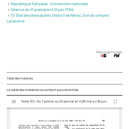
République française - Convention nationale
Séance du 17 prairial an II (5 juin 1794)
73. Etat des dons (suite). District de Nérac. Don du citoyen
Laclaverie
Télécharger
Partager
Table des matières
La table des matières ne contient aucune entrée.
V
Tome XCI - Du 7 prairial au 30 prairial an II (26 mai au 18 juin 1794)
i
s
u
a
l