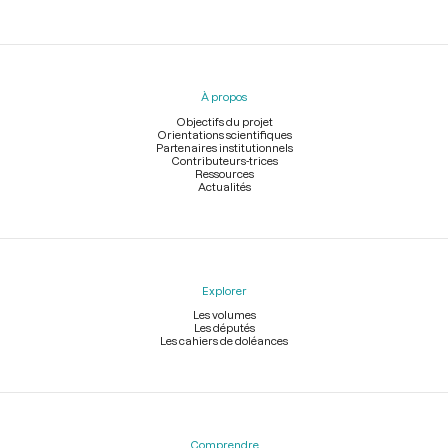
Menu
du
pied
À propos
de
page
Objectifs du projet
Orientations scientifiques
Partenaires institutionnels
Contributeurs-trices
Ressources
Actualités
Explorer
Les volumes
Les députés
Les cahiers de doléances
Comprendre