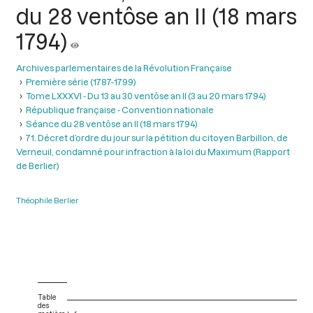
du 28 ventôse an II (18 mars
1794)
Archives parlementaires de la Révolution Française
Première série (1787-1799)
Tome LXXXVI - Du 13 au 30 ventôse an II (3 au 20 mars 1794)
République française - Convention nationale
Séance du 28 ventôse an II (18 mars 1794)
71. Décret d’ordre du jour sur la pétition du citoyen Barbillon, de
Verneuil, condamné pour infraction à la loi du Maximum (Rapport
de Berlier)
Théophile Berlier
Table
des