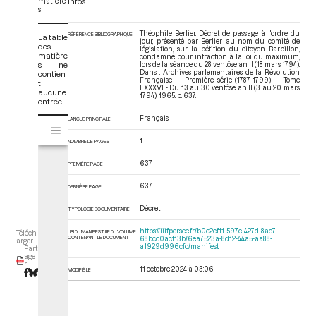
matière
Infos
s
Théophile Berlier. Décret de passage à l'ordre du
RÉFÉRENCE BIBLIOGRAPHIQUE
La table
jour, présenté par Berlier au nom du comité de
des
législation, sur la pétition du citoyen Barbillon,
matière
condamné pour infraction à la loi du maximum,
s ne
lors de la séance du 28 ventôse an II (18 mars 1794).
Dans : Archives parlementaires de la Révolution
contien
Française — Première série (1787-1799) — Tome
t
LXXXVI - Du 13 au 30 ventôse an II (3 au 20 mars
aucune
1794)
. 1965. p. 637.
entrée.
Français
V
LANGUE PRINCIPALE
Tome LXXXVI - Du 13 au 30 ventôse an II (3 au 20 mars 1794)
i
1
NOMBRE DE PAGES
s
u
637
PREMIÈRE PAGE
a
l
637
DERNIÈRE PAGE
i
Décret
TYPOLOGIE DOCUMENTAIRE
s
e
https://iiif.persee.fr/b0e2cf11-597c-427d-8ac7-
URI DU MANIFEST IIIF DU VOLUME
Téléch
CONTENANT LE DOCUMENT
68bcc0acf13b/6ea7523a-8d12-44a5-aa88-
u
arger
a1929d996cfc/manifest
Part
r
age
r
M
11 octobre 2024 à 03:06
MODIFIÉ LE
i
r
a