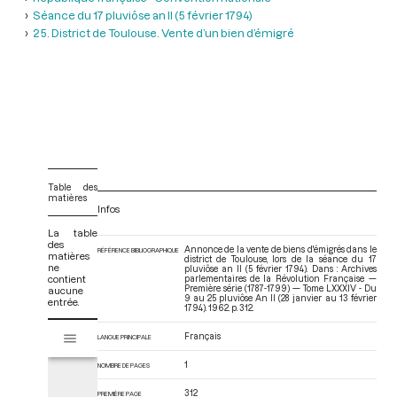
Séance du 17 pluviôse an II (5 février 1794)
25. District de Toulouse. Vente d’un bien d’émigré
Table des
matières
Infos
La table
des
Annonce de la vente de biens d'émigrés dans le
RÉFÉRENCE BIBLIOGRAPHIQUE
matières
district de Toulouse, lors de la séance du 17
ne
pluviôse an II (5 février 1794). Dans : Archives
contient
parlementaires de la Révolution Française —
Première série (1787-1799) — Tome LXXXIV - Du
aucune
9 au 25 pluviôse An II (28 janvier au 13 février
entrée.
1794)
. 1962. p. 312.
V
Français
Tome LXXXIV - Du 9 au 25 pluviôse An II (28 janvier au 13 février 1794)
LANGUE PRINCIPALE
i
s
1
NOMBRE DE PAGES
u
a
312
PREMIÈRE PAGE