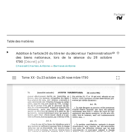
Partager
Table des matières
Addition à l'article 26 du titre ler du décret sur l'administration
des biens nationaux, lors de la séance du 28 octobre
1790
[Décret]
p.70
Chasset Charles Antoine
Barnave Antoine
V
Tome XX - Du 23 octobre au 26 novembre 1790
i
s
u
a
l
i
s
e
u
r