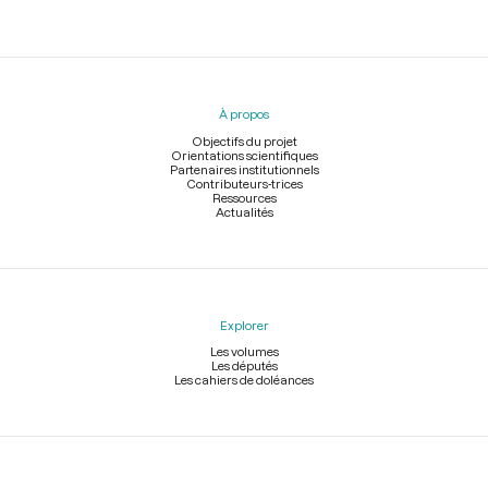
Menu
du
pied
À propos
de
page
Objectifs du projet
Orientations scientifiques
Partenaires institutionnels
Contributeurs-trices
Ressources
Actualités
Explorer
Les volumes
Les députés
Les cahiers de doléances