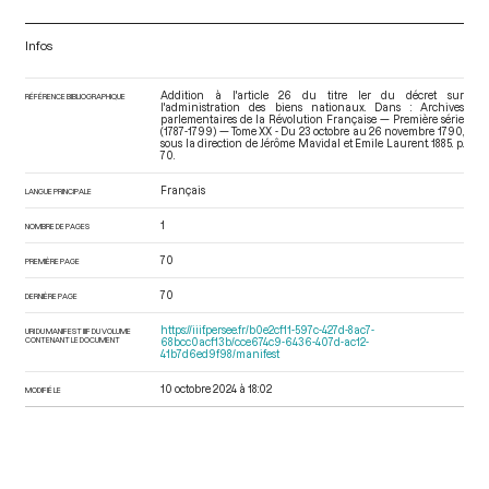
Infos
Addition à l'article 26 du titre ler du décret sur
RÉFÉRENCE BIBLIOGRAPHIQUE
l'administration des biens nationaux. Dans : Archives
parlementaires de la Révolution Française — Première série
(1787-1799) — Tome XX - Du 23 octobre au 26 novembre 1790
,
sous la direction de Jérôme Mavidal et Emile Laurent. 1885. p.
70.
Français
LANGUE PRINCIPALE
1
NOMBRE DE PAGES
70
PREMIÈRE PAGE
70
DERNIÈRE PAGE
https://iiif.persee.fr/b0e2cf11-597c-427d-8ac7-
URI DU MANIFEST IIIF DU VOLUME
CONTENANT LE DOCUMENT
68bcc0acf13b/cce674c9-6436-407d-ac12-
41b7d6ed9f98/manifest
10 octobre 2024 à 18:02
MODIFIÉ LE