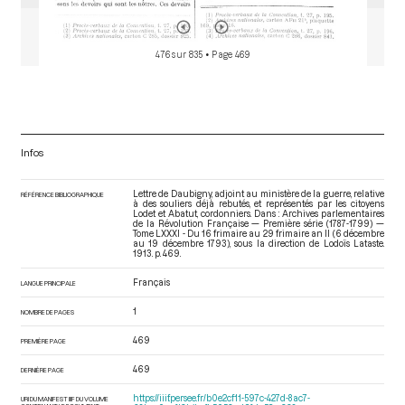
476 sur 835
• Page 469
Infos
Lettre de Daubigny, adjoint au ministère de la guerre, relative
RÉFÉRENCE BIBLIOGRAPHIQUE
à des souliers déjà rebutés, et représentés par les citoyens
Lodet et Abatut, cordonniers. Dans : Archives parlementaires
de la Révolution Française — Première série (1787-1799) —
Tome LXXXI - Du 16 frimaire au 29 frimaire an II (6 décembre
au 19 décembre 1793)
, sous la direction de Lodoïs Lataste.
1913. p. 469.
Français
LANGUE PRINCIPALE
1
NOMBRE DE PAGES
469
PREMIÈRE PAGE
469
DERNIÈRE PAGE
https://iiif.persee.fr/b0e2cf11-597c-427d-8ac7-
URI DU MANIFEST IIIF DU VOLUME