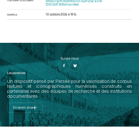
CONTENANT LE DOCUMENT
68bcc0acf13b/bcfb5053-c42f-4c52-a338-
f3503bf7385b/manifest
10 octobre 2024 à 18:14
MODIFIÉ LE
Suivez-nous
Les perséides
Un dispositif pensé par Persée pour la valorisation de corpus
textuels et iconographiques numérisés construits en
partenariat avec des équipes de recherche et des institutions
documentaires.
En savoir plus