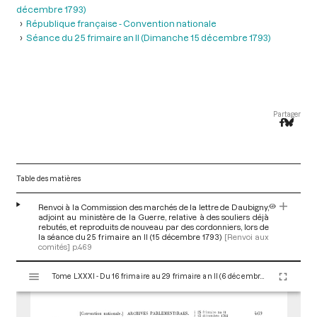
décembre 1793)
République française - Convention nationale
Séance du 25 frimaire an II (Dimanche 15 décembre 1793)
Partager
Table des matières
Renvoi à la Commission des marchés de la lettre de Daubigny,
adjoint au ministère de la Guerre, relative à des souliers déjà
rebutés, et reproduits de nouveau par des cordonniers, lors de
la séance du 25 frimaire an II (15 décembre 1793)
[Renvoi aux
comités]
p.469
V
Tome LXXXI - Du 16 frimaire au 29 frimaire an II (6 décembre au 19 décembre 1793)
i
s
u