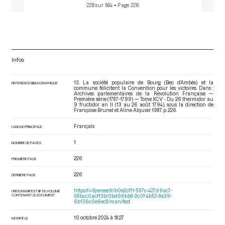
228 sur 564
• Page 226
Infos
13. La société populaire de Bourg (Bec d’Ambès) et la
RÉFÉRENCE BIBLIOGRAPHIQUE
commune félicitent la Convention pour les victoires. Dans :
Archives parlementaires de la Révolution Française —
Première série (1787-1799) — Tome XCV - Du 26 thermidor au
9 fructidor an II (13 au 26 août 1794)
, sous la direction de
Françoise Brunel et Aline Alquier. 1987. p. 226.
Français
LANGUE PRINCIPALE
1
NOMBRE DE PAGES
226
PREMIÈRE PAGE
226
DERNIÈRE PAGE
https://iiif.persee.fr/b0e2cf11-597c-427d-8ac7-
URI DU MANIFEST IIIF DU VOLUME
CONTENANT LE DOCUMENT
68bcc0acf13b/0bd96bb8-2c0f-4b53-8e39-
6b136c0e6ec8/manifest
10 octobre 2024 à 18:27
MODIFIÉ LE