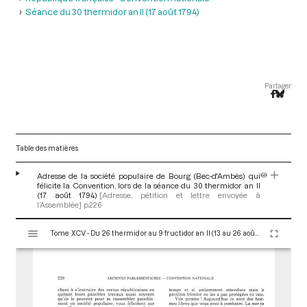
Séance du 30 thermidor an II (17 août 1794)
Partager
Table des matières
Adresse de la société populaire de Bourg (Bec-d'Ambès) qui
félicite la Convention, lors de la séance du 30 thermidor an II
(17 août 1794)
[Adresse, pétition et lettre envoyée à
l’Assemblée]
p.226
V
Tome XCV - Du 26 thermidor au 9 fructidor an II (13 au 26 août 1794)
i
s
u
a
l
i