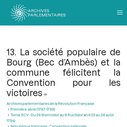
ARCHIVES
PARLEMENTAIRES
Fil
d'Ariane
13. La société populaire de
Bourg (Bec d’Ambès) et la
commune félicitent la
Convention pour les
victoires
Archives parlementaires de la Révolution Française
Première série (1787-1799)
Tome XCV - Du 26 thermidor au 9 fructidor an II (13 au 26 août
1794)
République française - Convention nationale