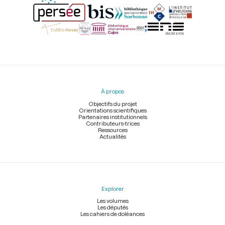
Menu
du
pied
À propos
de
page
Objectifs du projet
Orientations scientifiques
Partenaires institutionnels
Contributeurs-trices
Ressources
Actualités
Explorer
Les volumes
Les députés
Les cahiers de doléances