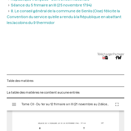
Séance du 5 frimaire an III (25 novembre 1794)
8. Le conseil général de la commune de Senlis (Oise) félicite la
Convention du service qu’elle a rendu à la République en abattant
les Jacobins du 9 thermidor
Télécharger
Partager
Table des matières
La table des matières ne contient aucune entrée.
V
Tome CII - Du 1er au 12 frimaire an III (21 novembre au 2 décembre 1794)
i
s
u
a
l