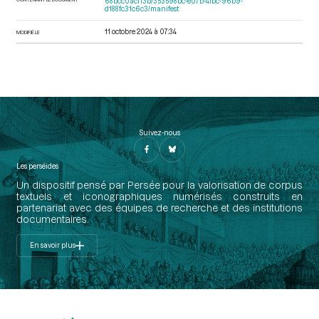
68bcc0acf13b/353598bc-e07b-4fbc-96b9-
d188fc31c6c3/manifest
11 octobre 2024 à 07:34
MODIFIÉ LE
Suivez-nous
Les perséides
Un dispositif pensé par Persée pour la valorisation de corpus
textuels et iconographiques numérisés construits en
partenariat avec des équipes de recherche et des institutions
documentaires.
En savoir plus