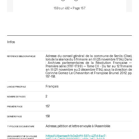
159 sur 492
• Page 157
Infos
Adresse du conseil général de la commune de Senlis (Oise),
RÉFÉRENCE BIBLIOGRAPHIQUE
lors de la séance du 5 frimaire an III (25 novembre 1794). Dans
: Archives parlementaires de la Révolution Française —
Première série (1787-1799) — Tome CII - Du 1er au 12 frimaire
an III (21 novembre au 2 décembre 1794)
, sous la direction de
Corinne Gomez-Le Chevanton et Françoise Brunel. 2012. pp.
157-158.
Français
LANGUE PRINCIPALE
2
NOMBRE DE PAGES
157
PREMIÈRE PAGE
158
DERNIÈRE PAGE
Adresse, pétition et lettre envoyée à l’Assemblée
TYPOLOGIE DOCUMENTAIRE
https://iiif.persee.fr/b0e2cf11-597c-427d-8ac7-
URI DU MANIFEST IIIF DU VOLUME
CONTENANT LE DOCUMENT