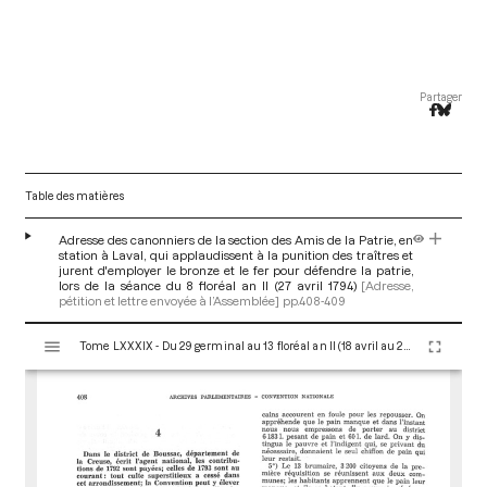
Partager
Table des matières
Adresse des canonniers de la section des Amis de la Patrie, en
station à Laval, qui applaudissent à la punition des traîtres et
jurent d'employer le bronze et le fer pour défendre la patrie,
lors de la séance du 8 floréal an II (27 avril 1794)
[Adresse,
pétition et lettre envoyée à l’Assemblée]
pp.408-409
V
Tome LXXXIX - Du 29 germinal au 13 floréal an II (18 avril au 2 mai 1794)
i
s
u
a
l
i
s