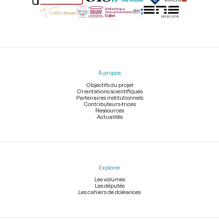
Menu
du
pied
À propos
de
page
Objectifs du projet
Orientations scientifiques
Partenaires institutionnels
Contributeurs-trices
Ressources
Actualités
Explorer
Les volumes
Les députés
Les cahiers de doléances