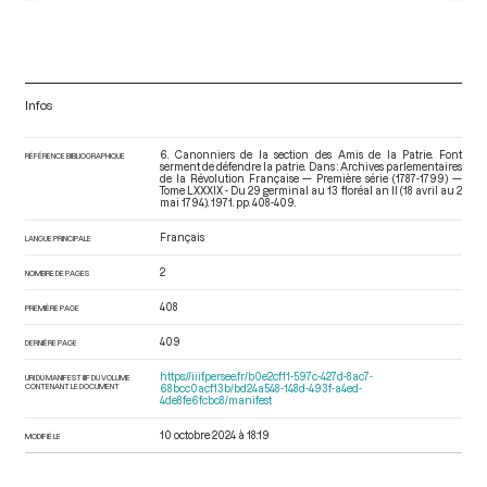
Infos
6. Canonniers de la section des Amis de la Patrie. Font
RÉFÉRENCE BIBLIOGRAPHIQUE
serment de défendre la patrie. Dans : Archives parlementaires
de la Révolution Française — Première série (1787-1799) —
Tome LXXXIX - Du 29 germinal au 13 floréal an II (18 avril au 2
mai 1794)
. 1971. pp. 408-409.
Français
LANGUE PRINCIPALE
2
NOMBRE DE PAGES
408
PREMIÈRE PAGE
409
DERNIÈRE PAGE
https://iiif.persee.fr/b0e2cf11-597c-427d-8ac7-
URI DU MANIFEST IIIF DU VOLUME
CONTENANT LE DOCUMENT
68bcc0acf13b/bd24a548-148d-493f-a4ed-
4de8fe6fcbc8/manifest
10 octobre 2024 à 18:19
MODIFIÉ LE