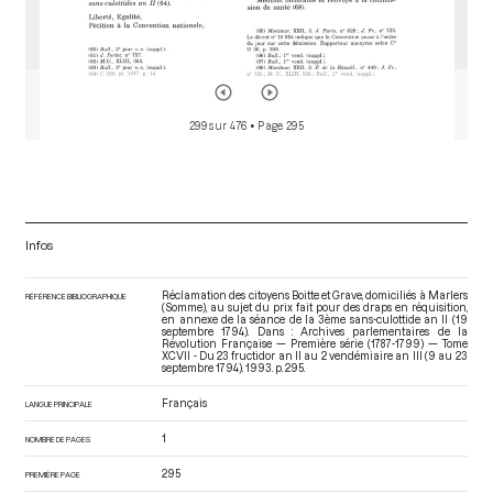
299 sur 476
• Page 295
Infos
Réclamation des citoyens Boitte et Grave, domiciliés à Marlers
RÉFÉRENCE BIBLIOGRAPHIQUE
(Somme), au sujet du prix fait pour des draps en réquisition,
en annexe de la séance de la 3ème sans-culottide an II (19
septembre 1794). Dans : Archives parlementaires de la
Révolution Française — Première série (1787-1799) — Tome
XCVII - Du 23 fructidor an II au 2 vendémiaire an III (9 au 23
septembre 1794)
. 1993. p. 295.
Français
LANGUE PRINCIPALE
1
NOMBRE DE PAGES
295
PREMIÈRE PAGE