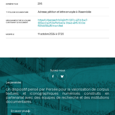
295
DERNIÈRE PAGE
Adresse, pétition et lettre envoyée à l’Assemblée
TYPOLOGIE DOCUMENTAIRE
https://iiif.persee.fr/b0e2cf11-597c-427d-8ac7-
URI DU MANIFEST IIIF DU VOLUME
CONTENANT LE DOCUMENT
68bcc0acf13b/f1d1ce3a-9b4b-48f5-900e-
f551dd5f44f8/manifest
11 octobre 2024 à 07:20
MODIFIÉ LE
Suivez-nous
Les perséides
Un dispositif pensé par Persée pour la valorisation de corpus
textuels et iconographiques numérisés construits en
partenariat avec des équipes de recherche et des institutions
documentaires.
En savoir plus