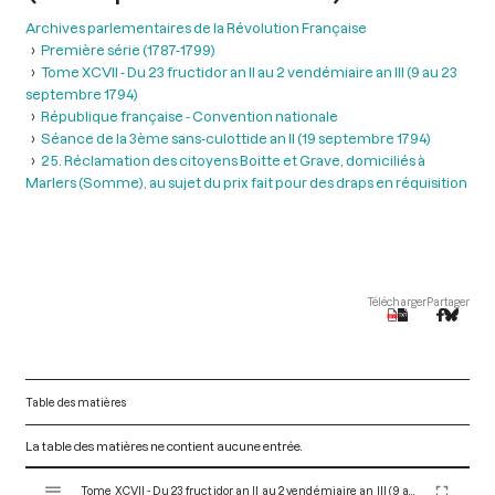
Archives parlementaires de la Révolution Française
Première série (1787-1799)
Tome XCVII - Du 23 fructidor an II au 2 vendémiaire an III (9 au 23
septembre 1794)
République française - Convention nationale
Séance de la 3ème sans-culottide an II (19 septembre 1794)
25. Réclamation des citoyens Boitte et Grave, domiciliés à
Marlers (Somme), au sujet du prix fait pour des draps en réquisition
Télécharger
Partager
Table des matières
La table des matières ne contient aucune entrée.
V
Tome XCVII - Du 23 fructidor an II au 2 vendémiaire an III (9 au 23 septembre 1794)