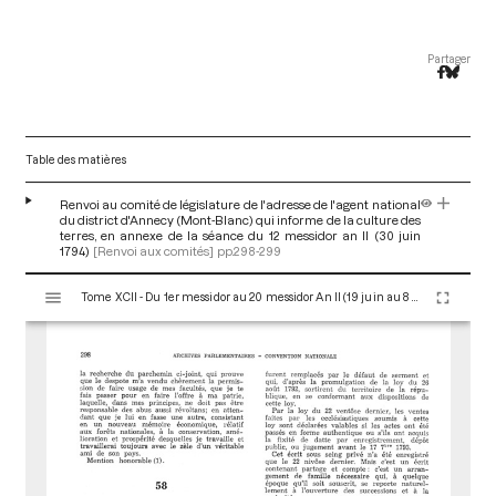
Partager
Table des matières
Renvoi au comité de législature de l'adresse de l'agent national
du district d'Annecy (Mont-Blanc) qui informe de la culture des
terres, en annexe de la séance du 12 messidor an II (30 juin
1794)
[Renvoi aux comités]
pp.298-299
V
Tome XCII - Du 1er messidor au 20 messidor An II (19 juin au 8 juillet 1794)
i
s
u
a
l
i
s
e
u
r