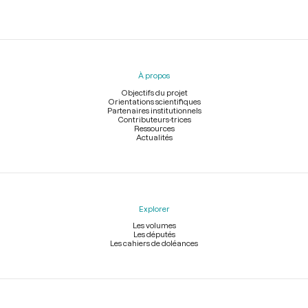
Menu
du
pied
À propos
de
page
Objectifs du projet
Orientations scientifiques
Partenaires institutionnels
Contributeurs-trices
Ressources
Actualités
Explorer
Les volumes
Les députés
Les cahiers de doléances