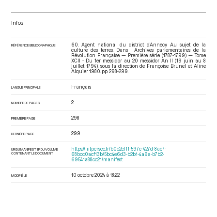
Infos
60. Agent national du district d’Annecy. Au sujet de la
RÉFÉRENCE BIBLIOGRAPHIQUE
culture des terres. Dans : Archives parlementaires de la
Révolution Française — Première série (1787-1799) — Tome
XCII - Du 1er messidor au 20 messidor An II (19 juin au 8
juillet 1794)
, sous la direction de Françoise Brunel et Aline
Alquier. 1980. pp. 298-299.
Français
LANGUE PRINCIPALE
2
NOMBRE DE PAGES
298
PREMIÈRE PAGE
299
DERNIÈRE PAGE
https://iiif.persee.fr/b0e2cf11-597c-427d-8ac7-
URI DU MANIFEST IIIF DU VOLUME
CONTENANT LE DOCUMENT
68bcc0acf13b/5bc4e6d3-b2b1-4a9a-b7b2-
69541a88cc21/manifest
10 octobre 2024 à 18:22
MODIFIÉ LE