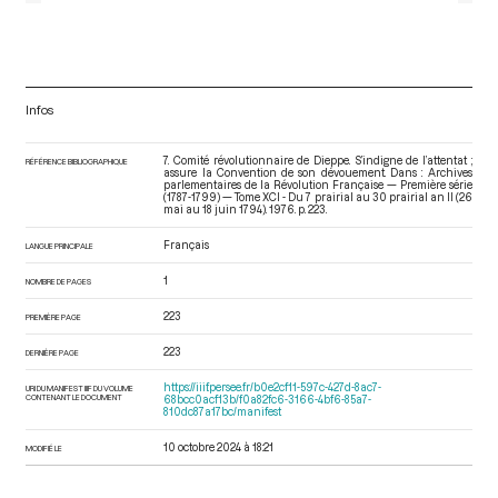
Infos
7. Comité révolutionnaire de Dieppe. S’indigne de l’attentat ;
RÉFÉRENCE BIBLIOGRAPHIQUE
assure la Convention de son dévouement. Dans : Archives
parlementaires de la Révolution Française — Première série
(1787-1799) — Tome XCI - Du 7 prairial au 30 prairial an II (26
mai au 18 juin 1794)
. 1976. p. 223.
Français
LANGUE PRINCIPALE
1
NOMBRE DE PAGES
223
PREMIÈRE PAGE
223
DERNIÈRE PAGE
https://iiif.persee.fr/b0e2cf11-597c-427d-8ac7-
URI DU MANIFEST IIIF DU VOLUME
CONTENANT LE DOCUMENT
68bcc0acf13b/f0a82fc6-3166-4bf6-85a7-
810dc87a17bc/manifest
10 octobre 2024 à 18:21
MODIFIÉ LE