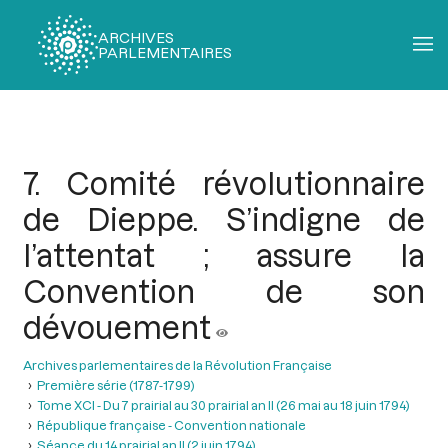
ARCHIVES
PARLEMENTAIRES
Fil
d'Ariane
7. Comité révolutionnaire
de Dieppe. S’indigne de
l’attentat ; assure la
Convention de son
dévouement
Archives parlementaires de la Révolution Française
Première série (1787-1799)
Tome XCI - Du 7 prairial au 30 prairial an II (26 mai au 18 juin 1794)
République française - Convention nationale
Séance du 14 prairial an II (2 juin 1794)