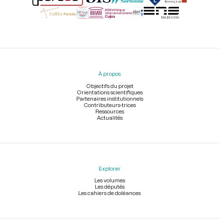
Menu
du
pied
À propos
de
page
Objectifs du projet
Orientations scientifiques
Partenaires institutionnels
Contributeurs-trices
Ressources
Actualités
Explorer
Les volumes
Les députés
Les cahiers de doléances