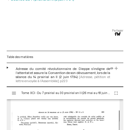
Partager
Table des matières
Adresse du comité révolutionnaire de Dieppe s’indigne de
l’attentat et assure la Convention de son dévouement, lors de la
séance du 14 prairial an II (2 juin 1794)
[Adresse, pétition et
lettre envoyée à l’Assemblée]
p.223
V
Tome XCI - Du 7 prairial au 30 prairial an II (26 mai au 18 juin 1794)
i
s
u
a
l
i
s