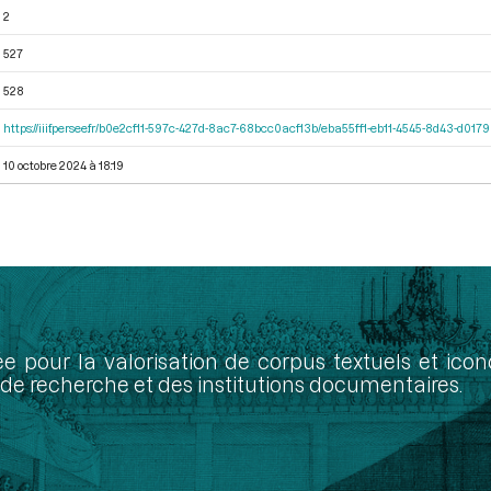
2
527
528
https://iiif.persee.fr/b0e2cf11-597c-427d-8ac7-68bcc0acf13b/eba55ff1-eb11-4545-8d43-d01
10 octobre 2024 à 18:19
ée pour la valorisation de corpus textuels et ic
de recherche et des institutions documentaires.