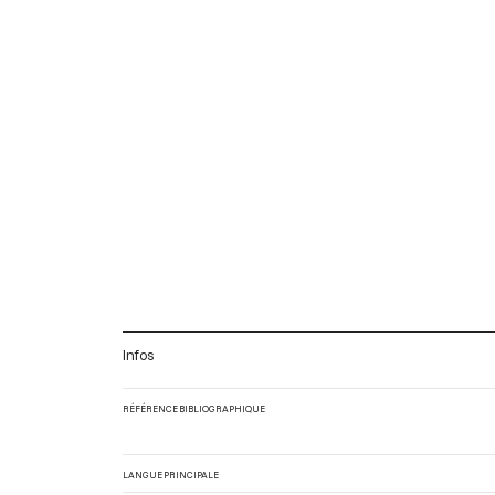
Infos
RÉFÉRENCE BIBLIOGRAPHIQUE
LANGUE PRINCIPALE