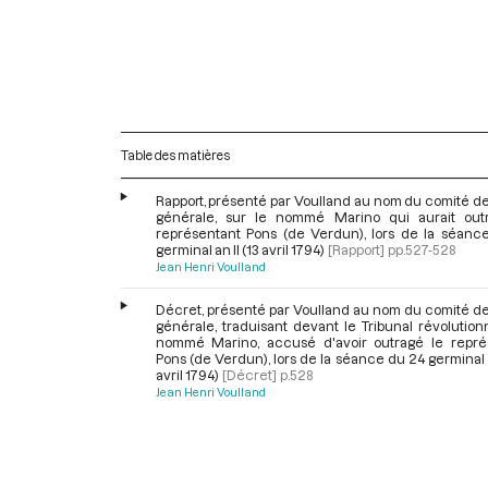
Table des matières
Rapport, présenté par Voulland au nom du comité d
générale, sur le nommé Marino qui aurait out
représentant Pons (de Verdun), lors de la séanc
germinal an II (13 avril 1794)
[Rapport]
pp.527-528
Jean Henri Voulland
Décret, présenté par Voulland au nom du comité de
générale, traduisant devant le Tribunal révolution
nommé Marino, accusé d'avoir outragé le repré
Pons (de Verdun), lors de la séance du 24 germinal a
avril 1794)
[Décret]
p.528
Jean Henri Voulland