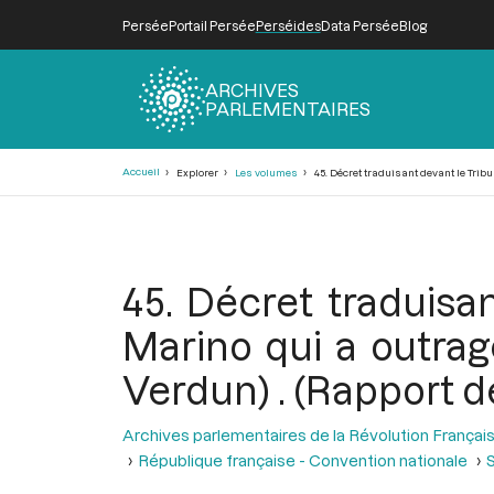
Persée
Portail Persée
Perséides
Data Persée
Blog
ARCHIVES
PARLEMENTAIRES
Fil
Accueil
Explorer
Les volumes
45. Décret traduisant devant le Trib
d'Ariane
45. Décret traduisan
Marino qui a outra
Verdun) . (Rapport d
Archives parlementaires de la Révolution Françai
République française - Convention nationale
S