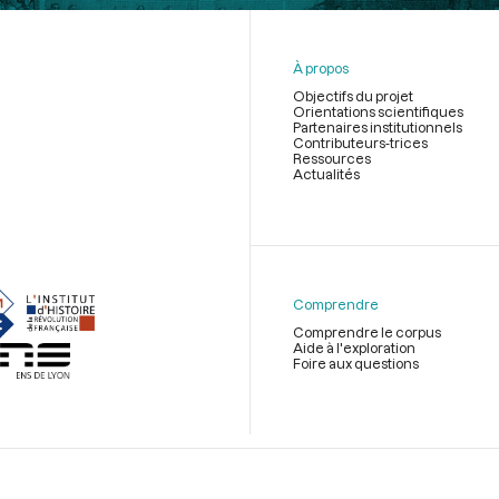
À propos
Objectifs du projet
Orientations scientifiques
Partenaires institutionnels
Contributeurs-trices
Ressources
Actualités
Menu
du
pied
de
Comprendre
page
Comprendre le corpus
Aide à l'exploration
Foire aux questions