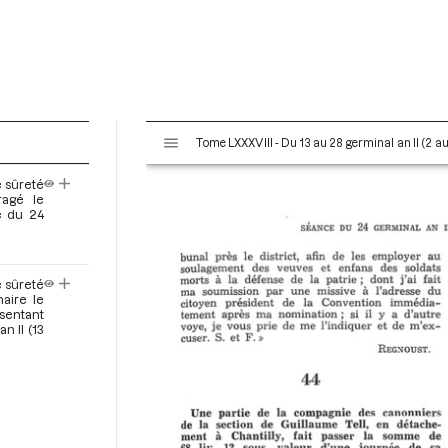
V
Tome LXXXVIII - Du 13 au 28 germinal an II (2 au 
i
s
e sûreté
u
ragé le
a
e du 24
l
i
s
 sûreté
e
naire le
sentant
u
n II (13
r
M
i
r
a
d