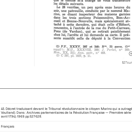
527 sur
45. Décret traduisant devant le Tribunal révolutionnaire le citoyen Marino qui a outrag
Voulland). Dans : Archives parlementaires de la Révolution Française — Première série
avril 1794)
. 1969. pp. 527-528.
Français