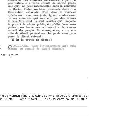
 790
• Page 527
é la Convention dans la personne de Pons (de Verdun) . (Rapport de
 (1787-1799) — Tome LXXXVIII - Du 13 au 28 germinal an II (2 au 17