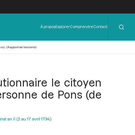
Rechercher
Menu
À propos
Explorer
Comprendre
Contact
de
l'en-
tête
un) . (Rapport de Voulland)
utionnaire le citoyen
ersonne de Pons (de
l an II (2 au 17 avril 1794)