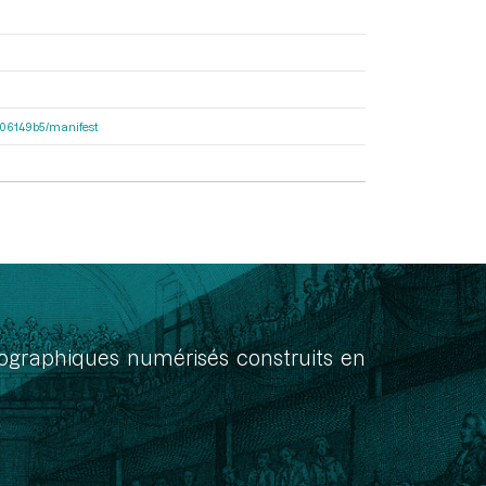
7906149b5/manifest
onographiques numérisés construits en