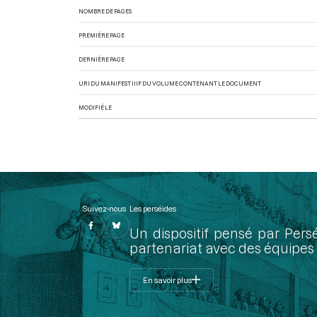
NOMBRE DE PAGES
PREMIÈRE PAGE
DERNIÈRE PAGE
URI DU MANIFEST IIIF DU VOLUME CONTENANT LE DOCUMENT
MODIFIÉ LE
Suivez-nous
Les perséides
Un dispositif pensé par Pers
partenariat avec des équipes 
En savoir plus