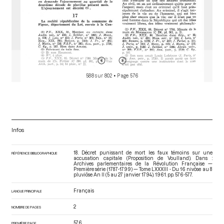
588 sur 802
• Page 576
Infos
18. Décret punissant de mort les faux témoins sur une
RÉFÉRENCE BIBLIOGRAPHIQUE
accusation capitale (Proposition de Voulland). Dans :
Archives parlementaires de la Révolution Française —
Première série (1787-1799) — Tome LXXXIII - Du 16 nivôse au 8
pluviôse An II (5 au 27 janvier 1794)
. 1961. pp. 576-577.
Français
LANGUE PRINCIPALE
2
NOMBRE DE PAGES
576
PREMIÈRE PAGE