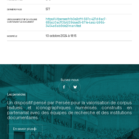
577
DERNIÈRE PAGE
https://iiif.persee.fr/b0e2cf11-597c-427d-8ac7-
URI DU MANIFEST IIIF DU VOLUME
CONTENANT LE DOCUMENT
68bcc0acf13b/d3944ed5-671e-4a4c-b964-
3404a6ab9de2/manifest
10 octobre 2024 à 18:15
MODIFIÉ LE
Suivez-nous
Les perséides
Un dispositif pensé par Persée pour la valorisation de corpus
textuels et iconographiques numérisés construits en
partenariat avec des équipes de recherche et des institutions
documentaires.
En savoir plus