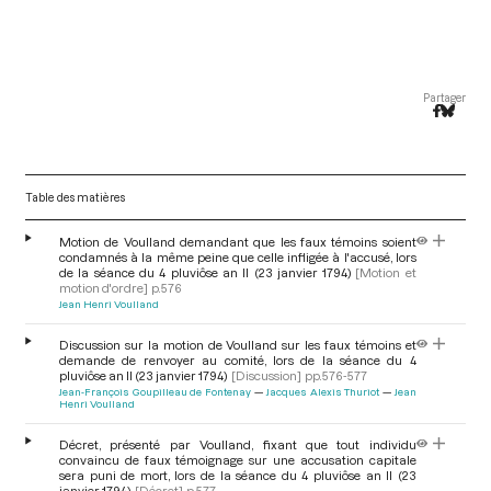
Partager
Table des matières
Motion de Voulland demandant que les faux témoins soient
condamnés à la même peine que celle infligée à l'accusé, lors
de la séance du 4 pluviôse an II (23 janvier 1794)
[Motion et
motion d'ordre]
p.576
Jean Henri Voulland
Discussion sur la motion de Voulland sur les faux témoins et
demande de renvoyer au comité, lors de la séance du 4
pluviôse an II (23 janvier 1794)
[Discussion]
pp.576-577
Jean-François Goupilleau de Fontenay
Jacques Alexis Thuriot
Jean
Henri Voulland
Décret, présenté par Voulland, fixant que tout individu
convaincu de faux témoignage sur une accusation capitale
sera puni de mort, lors de la séance du 4 pluviôse an II (23
janvier 1794)
[Décret]
p.577