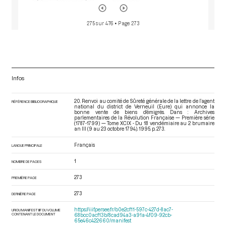
275 sur 476
• Page 273
Infos
20. Renvoi au comité de Sûreté générale de la lettre de l’agent
RÉFÉRENCE BIBLIOGRAPHIQUE
national du district de Verneuil (Eure) qui annonce la
bonne vente de biens d’émigrés. Dans : Archives
parlementaires de la Révolution Française — Première série
(1787-1799) — Tome XCIX - Du 18 vendémiaire au 2 brumaire
an III (9 au 23 octobre 1794)
. 1995. p. 273.
Français
LANGUE PRINCIPALE
1
NOMBRE DE PAGES
273
PREMIÈRE PAGE
273
DERNIÈRE PAGE
https://iiif.persee.fr/b0e2cf11-597c-427d-8ac7-
URI DU MANIFEST IIIF DU VOLUME
CONTENANT LE DOCUMENT
68bcc0acf13b/8cad94a3-a91a-4f09-92cb-
65e46c422660/manifest