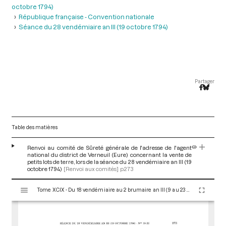
octobre 1794)
République française - Convention nationale
Séance du 28 vendémiaire an III (19 octobre 1794)
Partager
Table des matières
Renvoi au comité de Sûreté générale de l'adresse de l'agent
national du district de Verneuil (Eure) concernant la vente de
petits lots de terre, lors de la séance du 28 vendémiaire an III (19
octobre 1794)
[Renvoi aux comités]
p.273
V
Tome XCIX - Du 18 vendémiaire au 2 brumaire an III (9 au 23 octobre 1794)
i
s
u
a