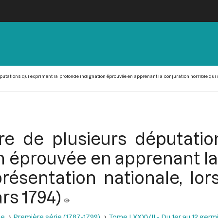
utations qui expriment la profonde indignation éprouvée en apprenant la conjuration horrible qui m
re de plusieurs députatio
n éprouvée en apprenant la 
résentation nationale, lo
rs 1794)
se
Première série (1787-1799)
Tome LXXXVII - Du 1er au 12 germina