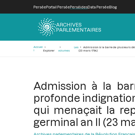
Persée
Portail Persée
Perséides
Data Persée
Blog
ARCHIVES
PARLEMENTAIRES
Fil
Accuei
Les
Admission à la barre de plusieurs dép
d'Ariane
l
Explorer
volumes
(23 mars 1794)
Admission à la bar
profonde indignatio
qui menaçait la rep
germinal an II (23 ma
Archives parlementaires de la Révolution Françai