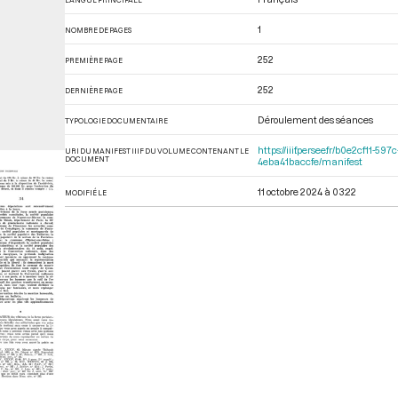
1
NOMBRE DE PAGES
252
PREMIÈRE PAGE
252
DERNIÈRE PAGE
Déroulement des séances
TYPOLOGIE DOCUMENTAIRE
https://iiif.persee.fr/b0e2cf11
URI DU MANIFEST IIIF DU VOLUME CONTENANT LE
DOCUMENT
4eba41baccfe/manifest
11 octobre 2024 à 03:22
MODIFIÉ LE