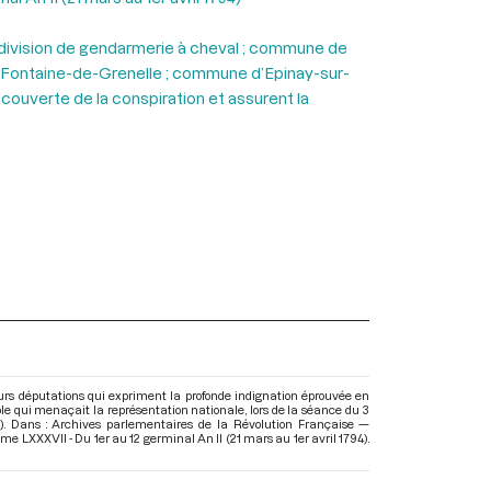
 division de gendarmerie à cheval ; commune de
a Fontaine-de-Grenelle ; commune d’Epinay-sur-
écouverte de la conspiration et assurent la
urs députations qui expriment la profonde indignation éprouvée en
le qui menaçait la représentation nationale, lors de la séance du 3
). Dans : Archives parlementaires de la Révolution Française —
me LXXXVII - Du 1er au 12 germinal An II (21 mars au 1er avril 1794)
.