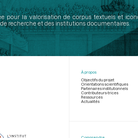
ée pour la valorisation de corpus textuels et ic
de recherche et des institutions documentaires.
À propos
Objectifs du projet
Orientations scientifiques
Partenaires institutionnels
Contributeurs-trices
Ressources
Actualités
Menu
du
pied
de
Comprendre