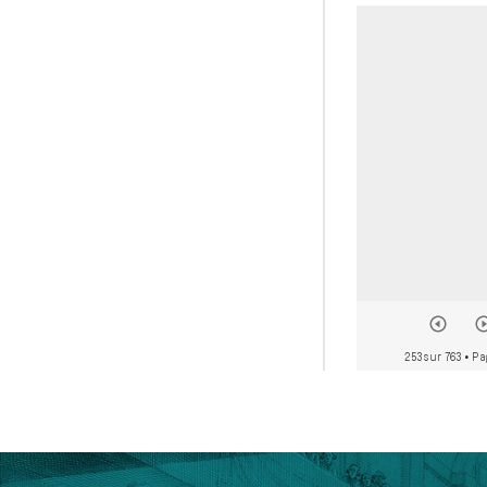
253 sur 763
• Pa