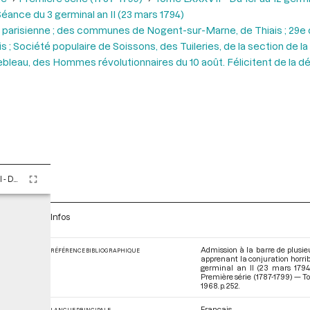
éance du 3 germinal an II (23 mars 1794)
 parisienne ; des communes de Nogent-sur-Marne, de Thiais ; 29e
 Société populaire de Soissons, des Tuileries, de la section de l
nebleau, des Hommes révolutionnaires du 10 août. Félicitent de la d
Tome LXXXVII - Du 1er au 12 germinal An II (21 mars au 1er avril 1794)
Infos
Admission à la barre de plusie
RÉFÉRENCE BIBLIOGRAPHIQUE
apprenant la conjuration horrib
germinal an II (23 mars 1794
Première série (1787-1799) — To
1968. p. 252.
Français
LANGUE PRINCIPALE