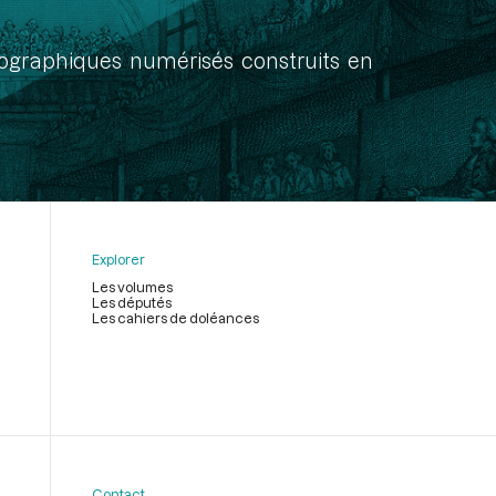
onographiques numérisés construits en
Explorer
Les volumes
Les députés
Les cahiers de doléances
Contact