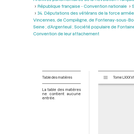
République française - Convention nationale
S
34. Députations des vétérans de la force armée
Vincennes, de Compiègne, de Fontenay-sous-Bois ;
Seine ; d’Argenteuil ; Société populaire de Fontai
Convention de leur attachement
V
Table des matières
i
s
La table des matières
u
ne contient aucune
entrée.
a
l
i
s
e
u