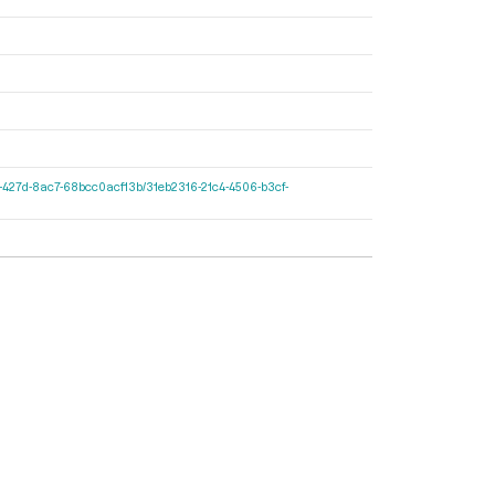
-597c-427d-8ac7-68bcc0acf13b/31eb2316-21c4-4506-b3cf-