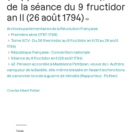
de la séance du 9 fructidor
an II (26 août 1794)
Archives parlementaires de la Révolution Française
Première série (1787-1799)
Tome XCV - Du 26 thermidor au 9 fructidor an II (13 au 26 août
1794)
République française - Convention nationale
Séance du 9 fructidor an II (26 août 1794)
42. Pension accordée à Madeleine Petitjean, veuve de J. Aufrère,
vainqueur de la Bastille, elle-même blessée en faisant les fonctions
de canonnier lors de la guerre de Vendée (Rapporteur : Pottier)
Charles Albert Pottier
Table