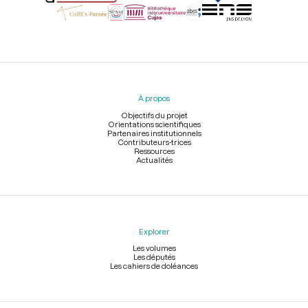
Menu
du
pied
À propos
de
page
Objectifs du projet
Orientations scientifiques
Partenaires institutionnels
Contributeurs-trices
Ressources
Actualités
Explorer
Les volumes
Les députés
Les cahiers de doléances