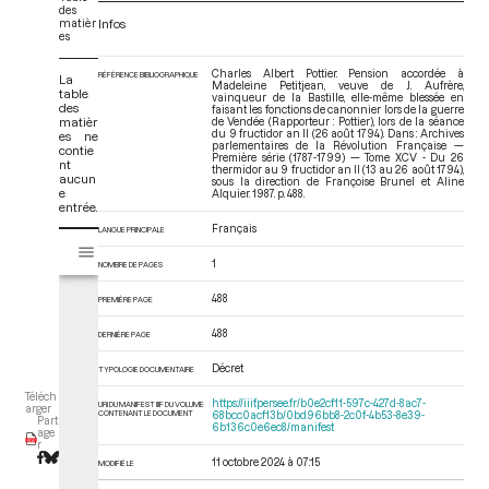
des
matièr
Infos
es
Charles Albert Pottier. Pension accordée à
RÉFÉRENCE BIBLIOGRAPHIQUE
La
Madeleine Petitjean, veuve de J. Aufrère,
table
vainqueur de la Bastille, elle-même blessée en
des
faisant les fonctions de canonnier lors de la guerre
matièr
de Vendée (Rapporteur : Pottier), lors de la séance
du 9 fructidor an II (26 août 1794). Dans : Archives
es ne
parlementaires de la Révolution Française —
contie
Première série (1787-1799) — Tome XCV - Du 26
nt
thermidor au 9 fructidor an II (13 au 26 août 1794)
,
aucun
sous la direction de Françoise Brunel et Aline
e
Alquier. 1987. p. 488.
entrée.
Français
LANGUE PRINCIPALE
V
Tome XCV - Du 26 thermidor au 9 fructidor an II (13 au 26 août 1794)
i
1
NOMBRE DE PAGES
s
u
488
PREMIÈRE PAGE
a
488
DERNIÈRE PAGE
l
i
Décret
TYPOLOGIE DOCUMENTAIRE
s
Téléch
e
https://iiif.persee.fr/b0e2cf11-597c-427d-8ac7-
URI DU MANIFEST IIIF DU VOLUME
arger
CONTENANT LE DOCUMENT
68bcc0acf13b/0bd96bb8-2c0f-4b53-8e39-
Part
u
6b136c0e6ec8/manifest
age
r
r
M
11 octobre 2024 à 07:15
MODIFIÉ LE
i