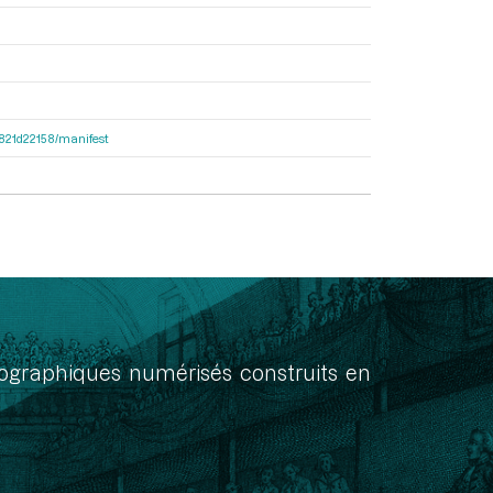
8f821d22158/manifest
onographiques numérisés construits en