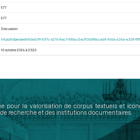
577
577
Discussion
https://iiif.persee.fr/b0e2cf11-597c-427d-8ac7-68bcc0acf13b/8fdccad6-60d4-436a-a328-f
10 octobre 2024 à 23:20
ée pour la valorisation de corpus textuels et ic
de recherche et des institutions documentaires.