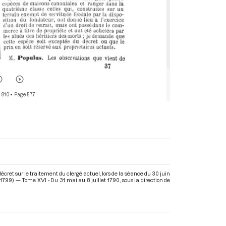
 810
• Page 577
ret sur le traitement du clergé actuel, lors de la séance du 30 juin
-1799) — Tome XVI - Du 31 mai au 8 juillet 1790
, sous la direction de