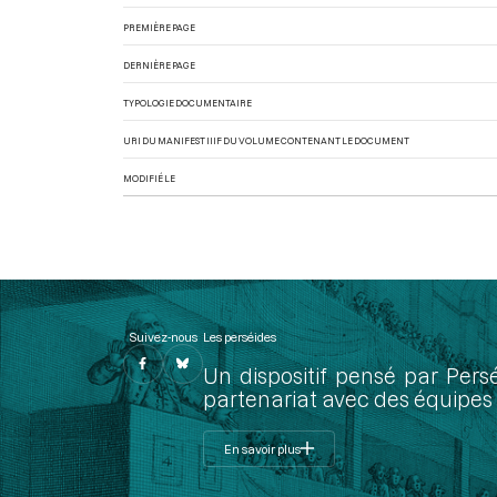
PREMIÈRE PAGE
DERNIÈRE PAGE
TYPOLOGIE DOCUMENTAIRE
URI DU MANIFEST IIIF DU VOLUME CONTENANT LE DOCUMENT
MODIFIÉ LE
Suivez-nous
Les perséides
Un dispositif pensé par Pers
partenariat avec des équipes 
En savoir plus