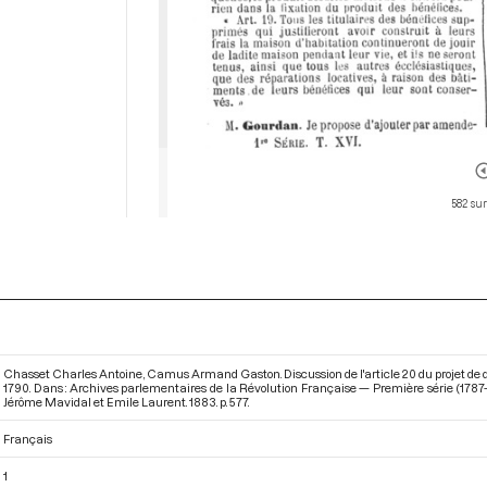
582 sur
Chasset Charles Antoine, Camus Armand Gaston. Discussion de l'article 20 du projet de déc
1790. Dans : Archives parlementaires de la Révolution Française — Première série (1787
Jérôme Mavidal et Emile Laurent. 1883. p. 577.
Français
1