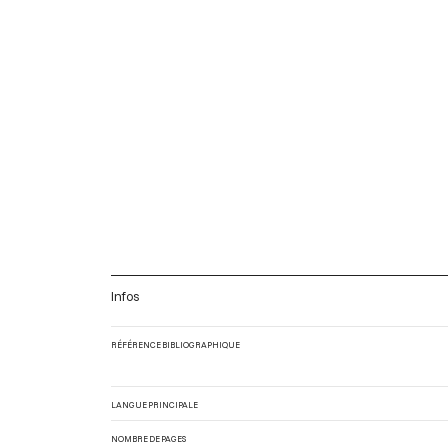
Infos
RÉFÉRENCE BIBLIOGRAPHIQUE
LANGUE PRINCIPALE
NOMBRE DE PAGES