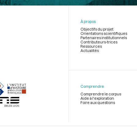
À propos
Objectifs du projet
Orientations scientifiques
Partenaires institutionnels
Contributeurs-trices
Ressources
Actualités
Menu
du
pied
de
Comprendre
page
Comprendre le corpus
Aide à l'exploration
Foire aux questions