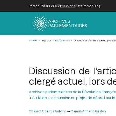
Persée
Portail Persée
Perséides
Data Persée
Blog
ARCHIVES
PARLEMENTAIRES
Fil
Accueil
Explorer
Les volumes
Discussion de l'article 20 du projet d
d'Ariane
Discussion de l'arti
clergé actuel, lors d
Archives parlementaires de la Révolution Françai
Suite de la discussion du projet de décret sur le
Chasset Charles Antoine
Camus Armand Gaston