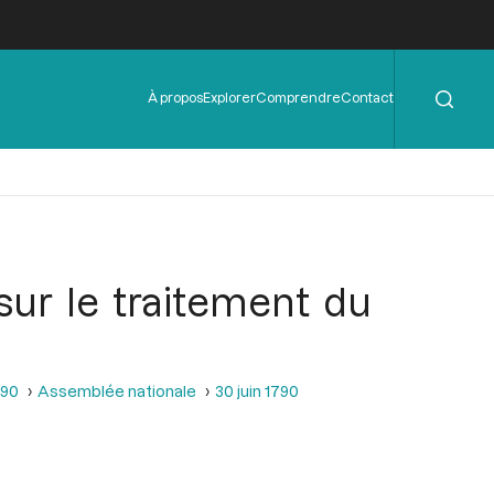
Rechercher
Menu
À propos
Explorer
Comprendre
Contact
de
l'en-
tête
 sur le traitement du
790
Assemblée nationale
30 juin 1790