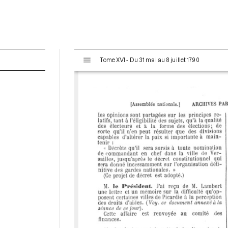
V
Tome XVI - Du 31 mai au 8 juillet 1790
i
s
u
a
l
i
s
e
u
r
M
i
r
a
d
o