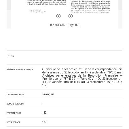
156 sur 476
• Page 152
Infos
Ouverture de la séance et lecture de la correspondance, lors
RÉFÉRENCE BIBLIOGRAPHIQUE
de la séance du 28 fructidor an II (14 septembre 1794). Dans :
Archives parlementaires de la Révolution Française —
Première série (1787-1799) — Tome XCVII - Du 23 fructidor an
II au 2 vendémiaire an III (9 au 23 septembre 1794)
. 1993. p.
152.
Français
LANGUE PRINCIPALE
1
NOMBRE DE PAGES
152
PREMIÈRE PAGE
152
DERNIÈRE PAGE