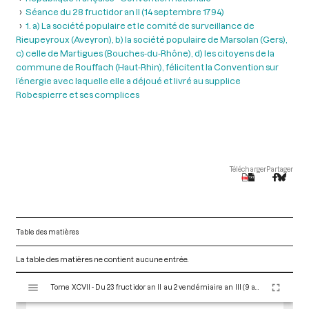
Séance du 28 fructidor an II (14 septembre 1794)
1. a) La société populaire et le comité de surveillance de
Rieupeyroux (Aveyron), b) la société populaire de Marsolan (Gers),
c) celle de Martigues (Bouches-du-Rhône), d) les citoyens de la
commune de Rouffach (Haut-Rhin), félicitent la Convention sur
l’énergie avec laquelle elle a déjoué et livré au supplice
Robespierre et ses complices
Télécharger
Partager
Table des matières
La table des matières ne contient aucune entrée.
V
Tome XCVII - Du 23 fructidor an II au 2 vendémiaire an III (9 au 23 septembre 1794)
i
s