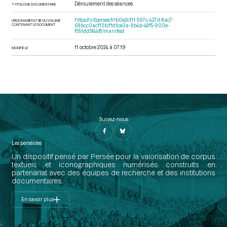
Déroulement des séances
TYPOLOGIE DOCUMENTAIRE
https://iiif.persee.fr/b0e2cf11-597c-427d-8ac7-
URI DU MANIFEST IIIF DU VOLUME
CONTENANT LE DOCUMENT
68bcc0acf13b/f1d1ce3a-9b4b-48f5-900e-
f551dd5f44f8/manifest
11 octobre 2024 à 07:19
MODIFIÉ LE
Suivez-nous
Les perséides
Un dispositif pensé par Persée pour la valorisation de corpus
textuels et iconographiques numérisés construits en
partenariat avec des équipes de recherche et des institutions
documentaires.
En savoir plus