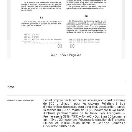
447 sur 524
• Page 445
Infos
Décret, proposé par le comité des Secours, accordant la somme
RÉFÉRENCE BIBLIOGRAPHIQUE
de 500 L chacun pour les citoyens Pelletiers à titre
d'indemnité et de secours pour cinq mois de détention, lors de
la séance du 30 brumaire an III (20 novembre 1794). Dans :
Archives parlementaires de la Révolution Française —
Première série (1787-1799) — Tome CI - Du 19 au 30 brumaire
an III (9 au 20 novembre 1794)
, sous la direction de Françoise
Brunel et Marie-Claude Baron et Corinne Gomez-Le
Chevanton. 2005. p. 445.