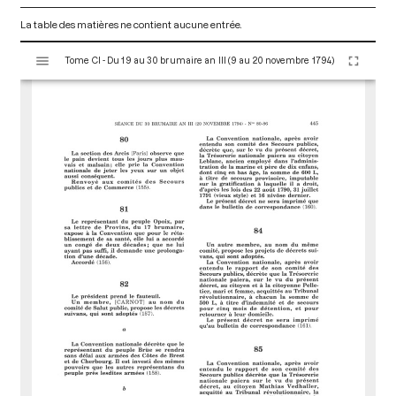
La table des matières ne contient aucune entrée.
V
Tome CI - Du 19 au 30 brumaire an III (9 au 20 novembre 1794)
i
s
u
a
l
i
s
e
u
r
M
i
r
a
d
o
r