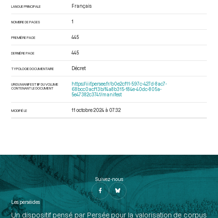
Français
LANGUE PRINCIPALE
1
NOMBRE DE PAGES
445
PREMIÈRE PAGE
445
DERNIÈRE PAGE
Décret
TYPOLOGIE DOCUMENTAIRE
https://iiif.persee.fr/b0e2cf11-597c-427d-8ac7-
URI DU MANIFEST IIIF DU VOLUME
CONTENANT LE DOCUMENT
68bcc0acf13b/f4a8b315-184e-40dc-805a-
5e47382c3741/manifest
11 octobre 2024 à 07:32
MODIFIÉ LE
Suivez-nous
Les perséides
Un dispositif pensé par Persée pour la valorisation de corpus