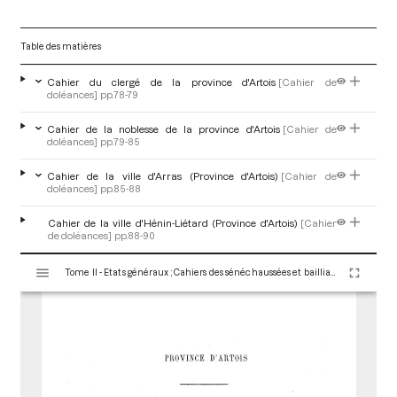
Table des matières
Cahier du clergé de la province d'Artois
[Cahier de
doléances]
pp.78-79
Cahier de la noblesse de la province d'Artois
[Cahier de
doléances]
pp.79-85
Cahier de la ville d'Arras (Province d'Artois)
[Cahier de
doléances]
pp.85-88
Cahier de la ville d'Hénin-Liétard (Province d'Artois)
[Cahier
de doléances]
pp.88-90
V
Tome II - Etats généraux ; Cahiers des sénéchaussées et bailliages
i
s
u
a
l
i
s
e