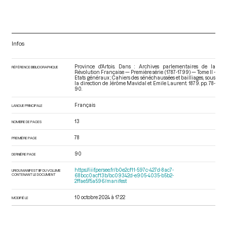
Infos
Province d'Artois. Dans : Archives parlementaires de la
RÉFÉRENCE BIBLIOGRAPHIQUE
Révolution Française — Première série (1787-1799) — Tome II -
Etats généraux ; Cahiers des sénéchaussées et bailliages
, sous
la direction de Jérôme Mavidal et Emile Laurent. 1879. pp. 78-
90.
Français
LANGUE PRINCIPALE
13
NOMBRE DE PAGES
78
PREMIÈRE PAGE
90
DERNIÈRE PAGE
https://iiif.persee.fr/b0e2cf11-597c-427d-8ac7-
URI DU MANIFEST IIIF DU VOLUME
CONTENANT LE DOCUMENT
68bcc0acf13b/bc09342d-e905-4035-b5b2-
2ffae5f5a596/manifest
10 octobre 2024 à 17:22
MODIFIÉ LE