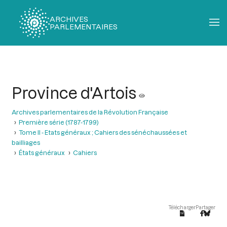
ARCHIVES
PARLEMENTAIRES
Fil
d'Ariane
Province d'Artois
Archives parlementaires de la Révolution Française
Première série (1787-1799)
Tome II - Etats généraux ; Cahiers des sénéchaussées et
bailliages
États généraux
Cahiers
Télécharger
Partager