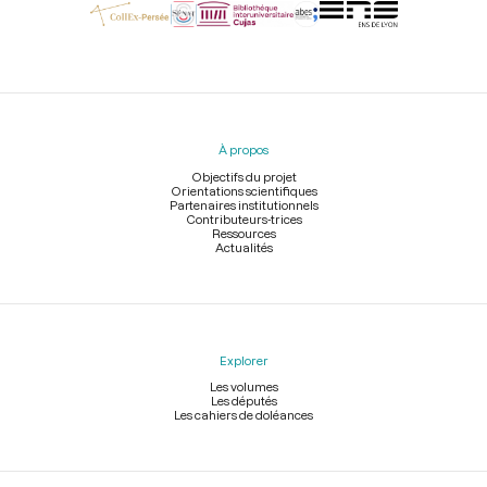
Menu
du
pied
À propos
de
page
Objectifs du projet
Orientations scientifiques
Partenaires institutionnels
Contributeurs-trices
Ressources
Actualités
Explorer
Les volumes
Les députés
Les cahiers de doléances