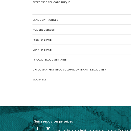
RÉFÉRENCE BIBLIOGRAPHIQUE
LANGUE PRINCIPALE
NOMBRE DE PAGES
PREMIÈRE PAGE
DERNIÈRE PAGE
TYPOLOGIE DOCUMENTAIRE
URI DU MANIFEST IIIF DU VOLUME CONTENANT LE DOCUMENT
MODIFIÉ LE
Suivez-nous
Les perséides