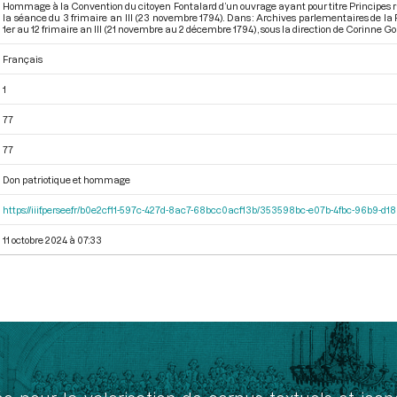
Hommage à la Convention du citoyen Fontalard d’un ouvrage ayant pour titre Principes rais
la séance du 3 frimaire an III (23 novembre 1794). Dans : Archives parlementaires de la
1er au 12 frimaire an III (21 novembre au 2 décembre 1794)
, sous la direction de Corinne G
Français
1
77
77
Don patriotique et hommage
https://iiif.persee.fr/b0e2cf11-597c-427d-8ac7-68bcc0acf13b/353598bc-e07b-4fbc-96b9-d
11 octobre 2024 à 07:33