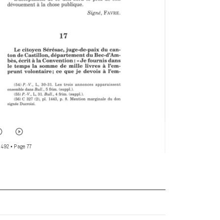
 492
• Page 77