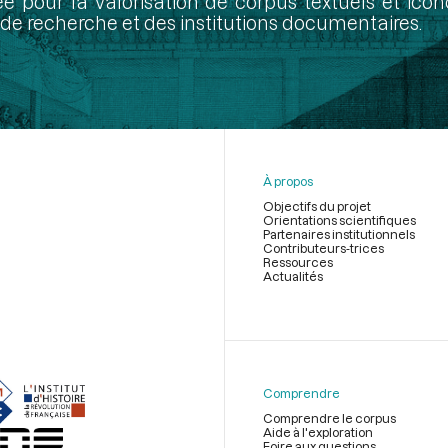
ée pour la valorisation de corpus textuels et ic
de recherche et des institutions documentaires.
À propos
Objectifs du projet
Orientations scientifiques
Partenaires institutionnels
Contributeurs-trices
Ressources
Actualités
Menu
du
pied
de
Comprendre
page
Comprendre le corpus
Aide à l'exploration
Foire aux questions