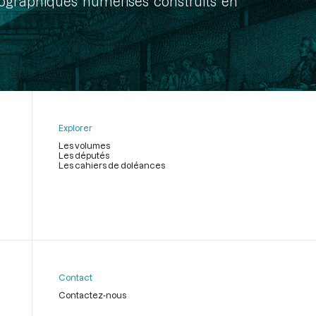
onographiques numérisés construits en
Explorer
Les volumes
Les députés
Les cahiers de doléances
Contact
Contactez-nous