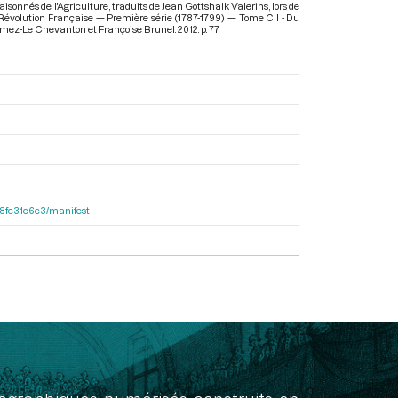
onnés de l'Agriculture, traduits de Jean Gottshalk Valerins, lors de
 Révolution Française — Première série (1787-1799) — Tome CII - Du
omez-Le Chevanton et Françoise Brunel. 2012. p. 77.
188fc31c6c3/manifest