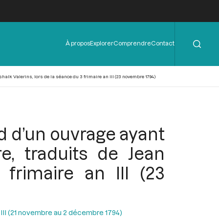
Rechercher
Menu
À propos
Explorer
Comprendre
Contact
de
l'en-
tête
alk Valerins, lors de la séance du 3 frimaire an III (23 novembre 1794)
 d’un ouvrage ayant
re, traduits de Jean
frimaire an III (23
n III (21 novembre au 2 décembre 1794)