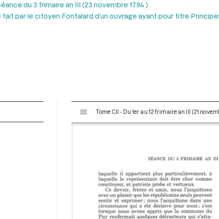
éance du 3 frimaire an III (23 novembre 1794 )
ait par le citoyen Fontalard d’un ouvrage ayant pour titre Principes
V
Tome CII - Du 1er au 12 frimaire an III (21 nov
i
s
u
a
l
i
s
e
u
r