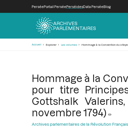
Persée
Portail Persée
Perséides
Data Persée
Blog
ARCHIVES
PARLEMENTAIRES
Fil
Accueil
Explorer
Les volumes
Hommage à la Convention du citoyen F
d'Ariane
Hommage à la Conve
pour titre Principe
Gottshalk Valerins
novembre 1794)
Archives parlementaires de la Révolution Françai