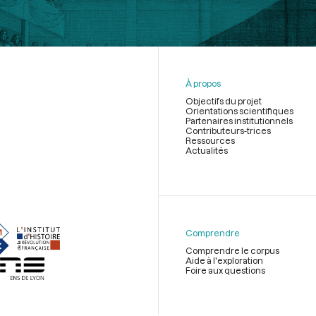
À propos
Objectifs du projet
Orientations scientifiques
Partenaires institutionnels
Contributeurs-trices
Ressources
Actualités
Menu
du
pied
de
Comprendre
page
Comprendre le corpus
Aide à l'exploration
Foire aux questions