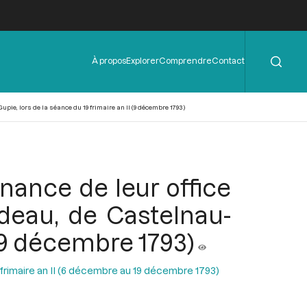
Rechercher
Menu
À propos
Explorer
Comprendre
Contact
de
l'en-
tête
upie, lors de la séance du 19 frimaire an II (9 décembre 1793)
inance de leur office
rdeau, de Castelnau-
 (9 décembre 1793)
 frimaire an II (6 décembre au 19 décembre 1793)