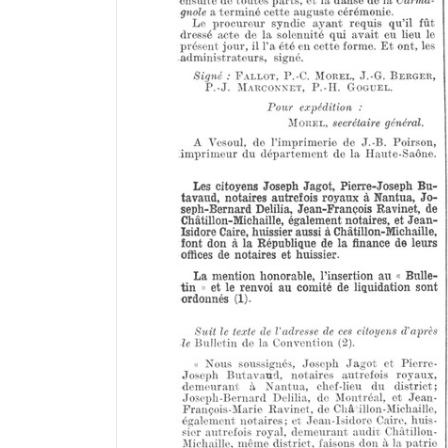
a
d
o
r