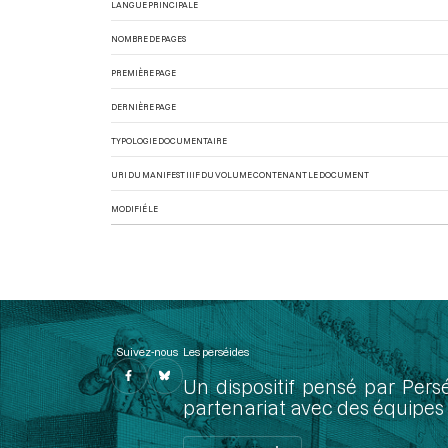
LANGUE PRINCIPALE
NOMBRE DE PAGES
PREMIÈRE PAGE
DERNIÈRE PAGE
TYPOLOGIE DOCUMENTAIRE
URI DU MANIFEST IIIF DU VOLUME CONTENANT LE DOCUMENT
MODIFIÉ LE
Suivez-nous
Les perséides
Un dispositif pensé par Pers
partenariat avec des équipes 