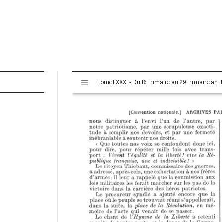
V
Tome LXXXI - Du 16 frimaire au 29 frimaire an 
i
s
u
a
l
i
s
e
u
r
M
i
r