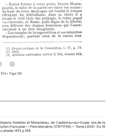
 835
• Page 199
citoyens Forestier et Malardeau, de Castelnau-sur-Gupie, lors de la
olution Française — Première série (1787-1799) — Tome LXXXI - Du 16
 Lataste. 1913. p. 199.