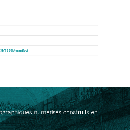
503bf7385b/manifest
onographiques numérisés construits en