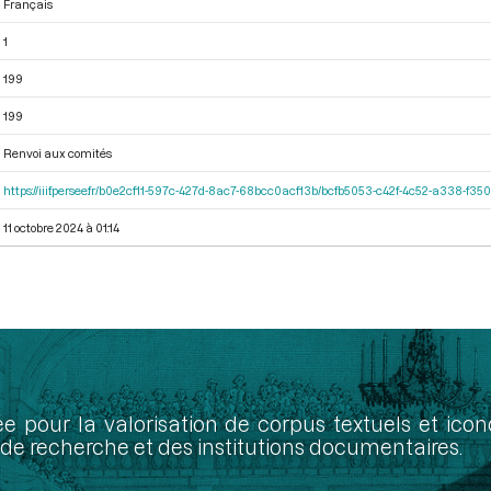
Français
1
199
199
Renvoi aux comités
https://iiif.persee.fr/b0e2cf11-597c-427d-8ac7-68bcc0acf13b/bcfb5053-c42f-4c52-a338-f3
11 octobre 2024 à 01:14
ée pour la valorisation de corpus textuels et ic
de recherche et des institutions documentaires.