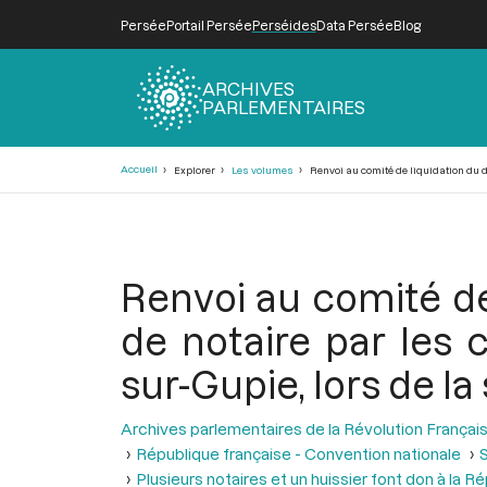
Persée
Portail Persée
Perséides
Data Persée
Blog
ARCHIVES
PARLEMENTAIRES
Fil
Accueil
Explorer
Les volumes
Renvoi au comité de liquidation du do
d'Ariane
Renvoi au comité de 
de notaire par les 
sur-Gupie, lors de la
Archives parlementaires de la Révolution Françai
République française - Convention nationale
S
Plusieurs notaires et un huissier font don à la R