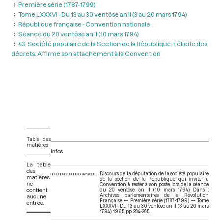
Première série (1787-1799)
Tome LXXXVI - Du 13 au 30 ventôse an II (3 au 20 mars 1794)
République française - Convention nationale
Séance du 20 ventôse an II (10 mars 1794)
43. Société populaire de la Section de la République. Félicite des
décrets. Affirme son attachement à la Convention
Table des
matières
Infos
La table
des
Discours de la députation de la société populaire
RÉFÉRENCE BIBLIOGRAPHIQUE
matières
de la section de la République qui invite la
ne
Convention à rester à son poste, lors de la séance
contient
du 20 ventôse an II (10 mars 1794). Dans :
Archives parlementaires de la Révolution
aucune
Française — Première série (1787-1799) — Tome
entrée.
LXXXVI - Du 13 au 30 ventôse an II (3 au 20 mars
1794)
. 1965. pp. 284-285.
V