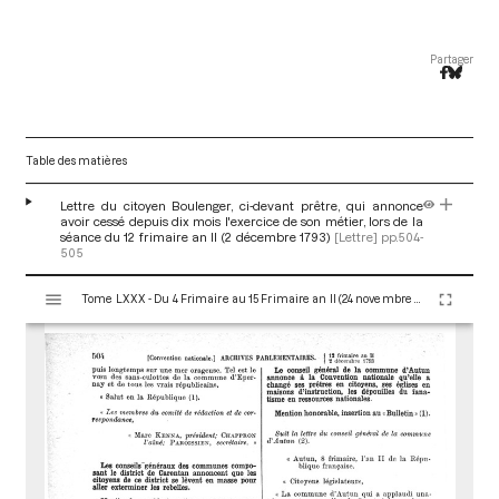
Partager
Table des matières
Lettre du citoyen Boulenger, ci-devant prêtre, qui annonce
avoir cessé depuis dix mois l'exercice de son métier, lors de la
séance du 12 frimaire an II (2 décembre 1793)
[Lettre]
pp.504-
505
V
Tome LXXX - Du 4 Frimaire au 15 Frimaire an II (24 novembre au 5 Décembre 1793)
i
s
u
a
l
i
s
e
u
r