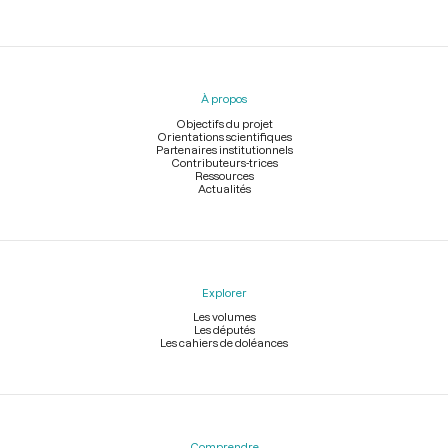
Menu
du
pied
À propos
de
page
Objectifs du projet
Orientations scientifiques
Partenaires institutionnels
Contributeurs-trices
Ressources
Actualités
Explorer
Les volumes
Les députés
Les cahiers de doléances
Comprendre