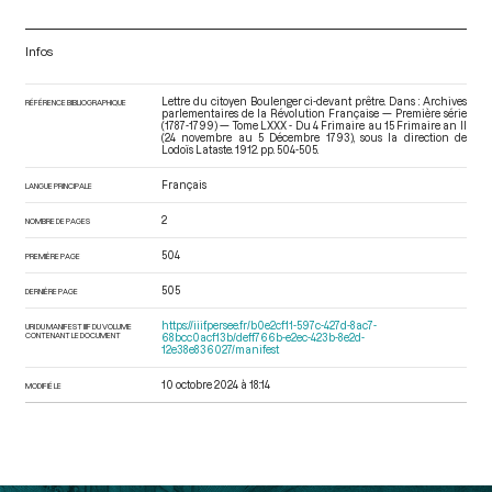
Infos
Lettre du citoyen Boulenger ci-devant prêtre. Dans : Archives
RÉFÉRENCE BIBLIOGRAPHIQUE
parlementaires de la Révolution Française — Première série
(1787-1799) — Tome LXXX - Du 4 Frimaire au 15 Frimaire an II
(24 novembre au 5 Décembre 1793)
, sous la direction de
Lodoïs Lataste. 1912. pp. 504-505.
Français
LANGUE PRINCIPALE
2
NOMBRE DE PAGES
504
PREMIÈRE PAGE
505
DERNIÈRE PAGE
https://iiif.persee.fr/b0e2cf11-597c-427d-8ac7-
URI DU MANIFEST IIIF DU VOLUME
CONTENANT LE DOCUMENT
68bcc0acf13b/deff766b-e2ec-423b-8e2d-
12e38e836027/manifest
10 octobre 2024 à 18:14
MODIFIÉ LE