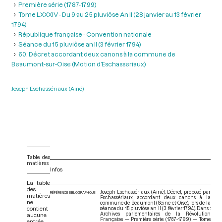
Première série (1787-1799)
Tome LXXXIV - Du 9 au 25 pluviôse An II (28 janvier au 13 février
1794)
République française - Convention nationale
Séance du 15 pluviôse an II (3 février 1794)
60. Décret accordant deux canons à la commune de
Beaumont-sur-Oise (Motion d’Eschasseriaux)
Joseph Eschassériaux (Ainé)
Table des
matières
Infos
La table
des
Joseph Eschassériaux (Ainé). Décret, proposé par
RÉFÉRENCE BIBLIOGRAPHIQUE
matières
Eschassériaux, accordant deux canons à la
ne
commune de Beaumont (Seine-et-Oise), lors de la
contient
séance du 15 pluviôse an II (3 février 1794). Dans :
Archives parlementaires de la Révolution
aucune
Française — Première série (1787-1799) — Tome
entrée.