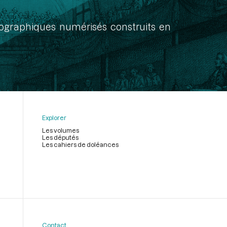
onographiques numérisés construits en
Explorer
Les volumes
Les députés
Les cahiers de doléances
Contact