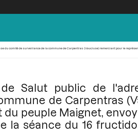
esse du comité de surveillance de la commune de Carpentras (Vaucluse) remerciant pour le représen
de Salut public de l'ad
 commune de Carpentras (V
t du peuple Maignet, envoy
e la séance du 16 fructido