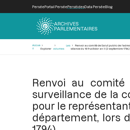
Persée
Portail Persée
Perséides
Data Persée
Blog
ARCHIVES
PARLEMENTAIRES
Fil
Accue
Les
Renvoi au comité de Salut public de l'adr
d'Ariane
il
Explorer
volumes
séance du 16 fructidor an II (2 septembre 1794)
Renvoi au comité 
surveillance de la
pour le représentan
département, lors d
1794)