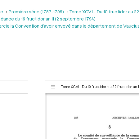
se
Première série (1787-1799)
Tome XCVI - Du 10 fructidor au 22
éance du 16 fructidor an II (2 septembre 1794)
ercie la Convention d’avoir envoyé dans le département de Vauclus
V
Tome XCVI - Du 10 fructidor au 22 fructidor an 
i
s
u
a
l
i
s
e