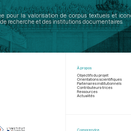
ée pour la valorisation de corpus textuels et ic
de recherche et des institutions documentaires.
À propos
Objectifs du projet
Orientations scientifiques
Partenaires institutionnels
Contributeurs-trices
Ressources
Actualités
Menu
du
pied
de
Comprendre