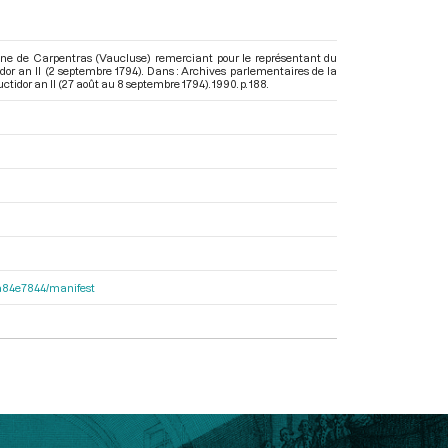
une de Carpentras (Vaucluse) remerciant pour le représentant du
dor an II (2 septembre 1794). Dans : Archives parlementaires de la
ctidor an II (27 août au 8 septembre 1794)
. 1990. p. 188.
d2a84e7844/manifest