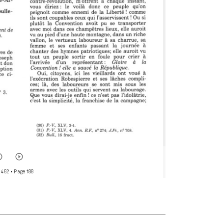
 452
• Page 188