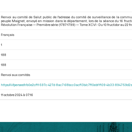
Renvoi au comité de Salut public de l'adresse du comité de surveillance de la comm
peuple Maignet, envoyé en mission dans le département, lors de la séance du 16 fructi
Révolution Française — Première série (1787-1799) — Tome XCVI - Du 10 fructidor au 22 fru
Français
1
188
188
Renvoi aux comités
https://iiif.persee.fr/b0e2cf11-597c-427d-8ac7-68bcc0acf13b/c7f10ebf-f109-4b33-8947-59
11 octobre 2024 à 07:16