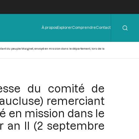
Rechercher
Menu
À propos
Explorer
Comprendre
Contact
de
l'en-
tête
tant du peuple Maignet, envoyé en mission dans le département, lors de la
resse du comité de
aucluse) remerciant
é en mission dans le
r an II (2 septembre