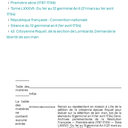
Première série (1787-1799)
Tome LXXXVII - Du 1er au 12 germinal An II (21 mars au 1er avril
1794)
République française - Convention nationale
Séance du 12 germinal an II (1er avril 1794)
43. Citoyenne Riquet, de la section de Lombards. Demande la
liberté de son mari
Table des
matières
Infos
La table
des
Renvoi au représentant en mission à Lille de la
RÉFÉRENCE BIBLIOGRAPHIQUE
matières
pétition de la citoyenne épouse Riquet pour
ne
statuer sur la détention de son mari, lors de la
contient
séance du 12 germinal an II (1er avril 1794). Dans :
Archives parlementaires de la Révolution
aucune
Française — Première série (1787-1799) — Tome
entrée.
LXXXVII - Du 1er au 12 germinal An II (21 mars au