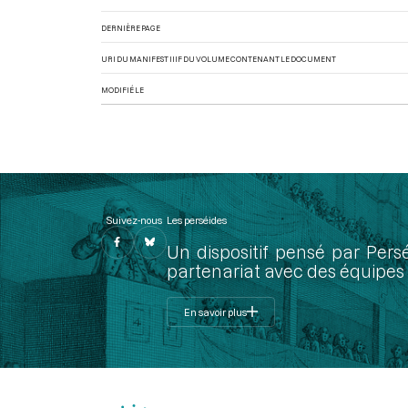
DERNIÈRE PAGE
URI DU MANIFEST IIIF DU VOLUME CONTENANT LE DOCUMENT
MODIFIÉ LE
Suivez-nous
Les perséides
Un dispositif pensé par Pers
partenariat avec des équipes 
En savoir plus