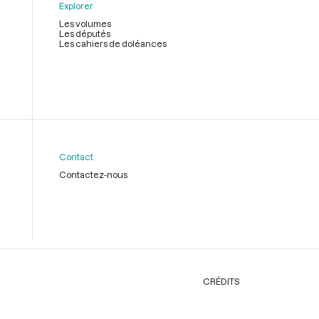
Explorer
Les volumes
Les députés
Les cahiers de doléances
Contact
Contactez-nous
CRÉDITS