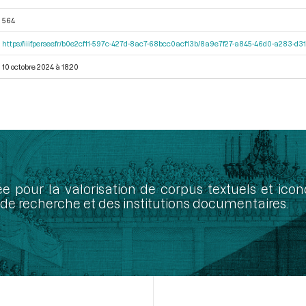
564
https://iiif.persee.fr/b0e2cf11-597c-427d-8ac7-68bcc0acf13b/8a9e7f27-a845-46d0-a283-d
10 octobre 2024 à 18:20
ée pour la valorisation de corpus textuels et ic
de recherche et des institutions documentaires.