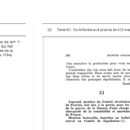
V
Tome XC - Du 14 floréal au 6 prairial An II (3 ma
i
s
se de la
u
qui fait
a
le de la
i 1794)
l
i
s
e
u
r
M
i
r
a
d
o