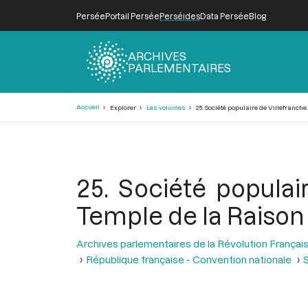
Persée
Portail Persée
Perséides
Data Persée
Blog
ARCHIVES
PARLEMENTAIRES
Fil
Accueil
Explorer
Les volumes
25. Société populaire de Villefranche
d'Ariane
25. Société populai
Temple de la Raison
Archives parlementaires de la Révolution Françai
République française - Convention nationale
S