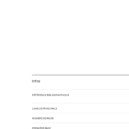
Infos
RÉFÉRENCE BIBLIOGRAPHIQUE
LANGUE PRINCIPALE
NOMBRE DE PAGES
PREMIÈRE PAGE