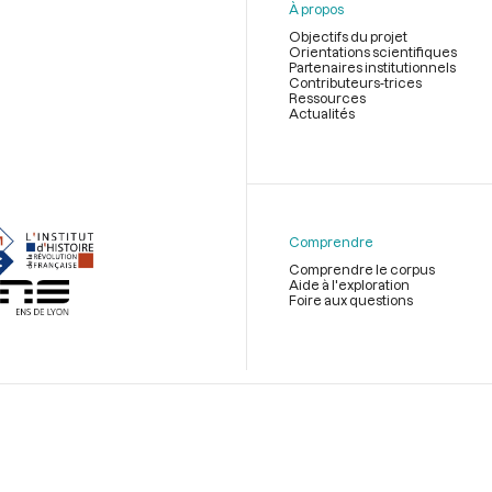
À propos
Objectifs du projet
Orientations scientifiques
Partenaires institutionnels
Contributeurs-trices
Ressources
Actualités
Menu
du
pied
de
Comprendre
page
Comprendre le corpus
Aide à l'exploration
Foire aux questions