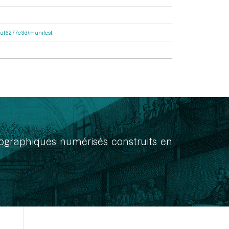
31af6277e3d/manifest
onographiques numérisés construits en