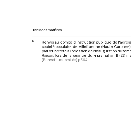
Table des matières
Renvoi au comité d'instruction publique de l'adres
société populaire de Villefranche (Haute-Garonne) 
part d'une fête à l'occasion de l'inauguration du temp
Raison, lors de la séance du 4 prairial an II (23 ma
[Renvoi aux comités]
p.564