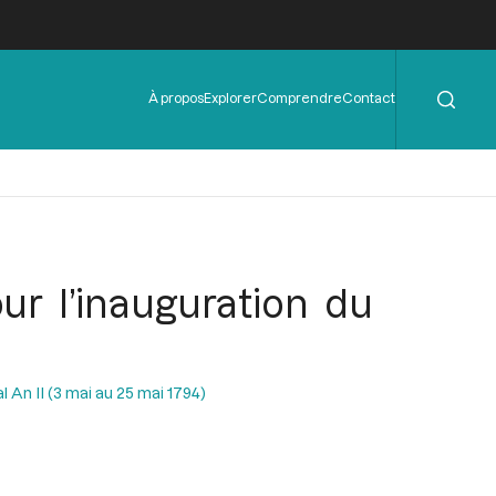
Rechercher
Menu
À propos
Explorer
Comprendre
Contact
de
l'en-
tête
ur l’inauguration du
l An II (3 mai au 25 mai 1794)