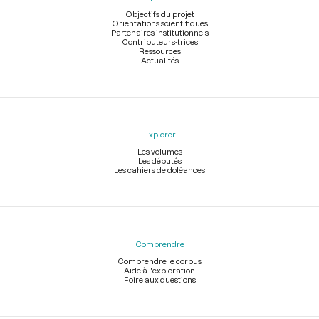
page
Objectifs du projet
Orientations scientifiques
Partenaires institutionnels
Contributeurs-trices
Ressources
Actualités
Explorer
Les volumes
Les députés
Les cahiers de doléances
Comprendre
Comprendre le corpus
Aide à l'exploration
Foire aux questions