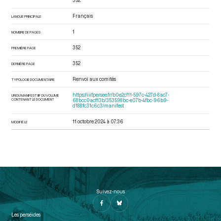
352.
Français
LANGUE PRINCIPALE
1
NOMBRE DE PAGES
352
PREMIÈRE PAGE
352
DERNIÈRE PAGE
Renvoi aux comités
TYPOLOGIE DOCUMENTAIRE
https://iiif.persee.fr/b0e2cf11-597c-427d-8ac7-
URI DU MANIFEST IIIF DU VOLUME
CONTENANT LE DOCUMENT
68bcc0acf13b/353598bc-e07b-4fbc-96b9-
d188fc31c6c3/manifest
11 octobre 2024 à 07:36
MODIFIÉ LE
Suivez-nous
Les perséides