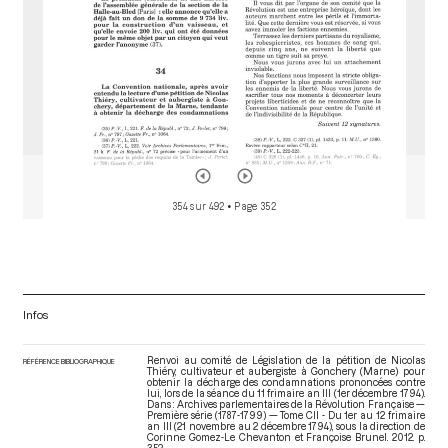
354 sur 492
• Page 352
Infos
Renvoi au comité de Législation de la pétition de Nicolas
RÉFÉRENCE BIBLIOGRAPHIQUE
Thiéry, cultivateur et aubergiste à Gonchery (Marne) pour
obtenir la décharge des condamnations prononcées contre
lui, lors de la séance du 11 frimaire an III (1er décembre 1794).
Dans : Archives parlementaires de la Révolution Française —
Première série (1787-1799) — Tome CII - Du 1er au 12 frimaire
an III (21 novembre au 2 décembre 1794)
, sous la direction de
Corinne Gomez-Le Chevanton et Françoise Brunel. 2012. p.