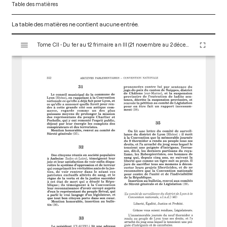
Table des matières
La table des matières ne contient aucune entrée.
V
Tome CII - Du 1er au 12 frimaire an III (21 novembre au 2 décembre 1794)
i
s
u
a
l
i
s
e
u
r
M
i
r
a
d
o
r