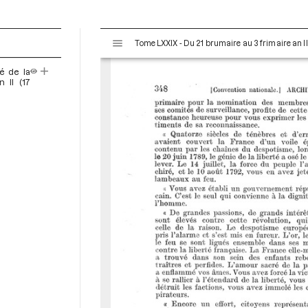
V
Tome LXXIX - Du 21 brumaire au 3 frimaire an I
i
s
é de la
u
 II (17
a
l
i
s
e
u
r
M
i
r
a
d
o
r