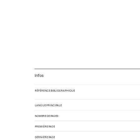
Infos
RÉFÉRENCE BIBLIOGRAPHIQUE
LANGUE PRINCIPALE
NOMBRE DE PAGES
PREMIÈRE PAGE
DERNIÈRE PAGE