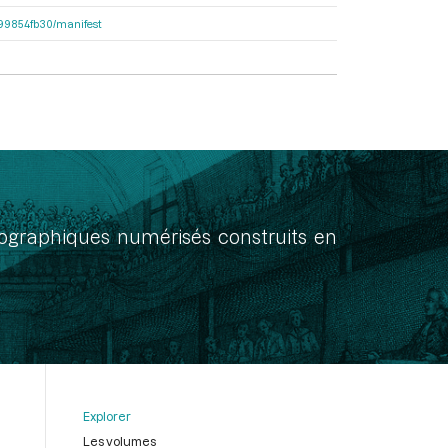
dc99854fb30/manifest
onographiques numérisés construits en
Explorer
Les volumes