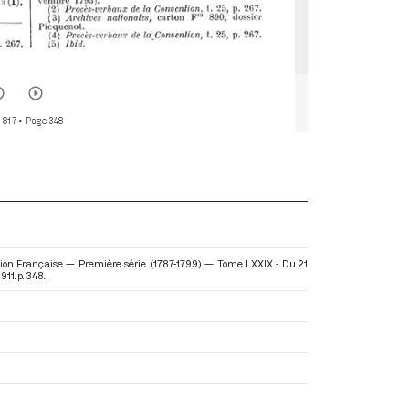
 817
• Page 348
ution Française — Première série (1787-1799) — Tome LXXIX - Du 21
911. p. 348.