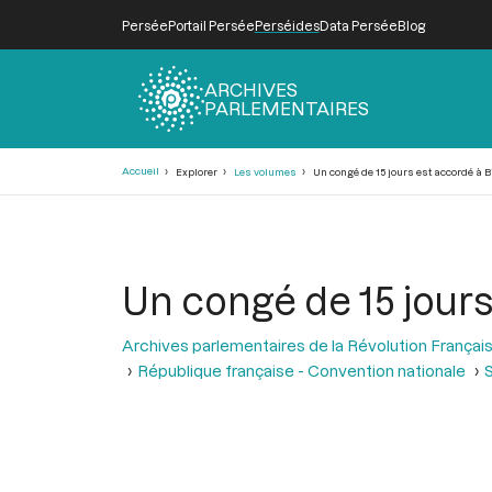
Persée
Portail Persée
Perséides
Data Persée
Blog
ARCHIVES
PARLEMENTAIRES
Fil
Accueil
Explorer
Les volumes
Un congé de 15 jours est accordé à 
d'Ariane
Un congé de 15 jours
Archives parlementaires de la Révolution Françai
République française - Convention nationale
S