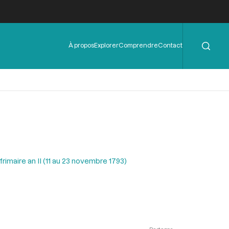
Rechercher
Menu
À propos
Explorer
Comprendre
Contact
de
l'en-
tête
rimaire an II (11 au 23 novembre 1793)