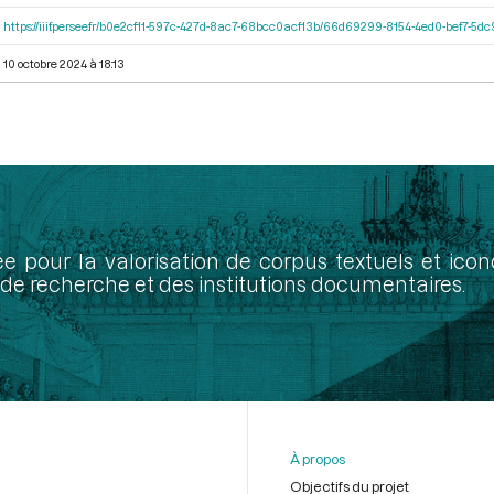
https://iiif.persee.fr/b0e2cf11-597c-427d-8ac7-68bcc0acf13b/66d69299-8154-4ed0-bef7-5
10 octobre 2024 à 18:13
ée pour la valorisation de corpus textuels et ic
de recherche et des institutions documentaires.
À propos
Objectifs du projet