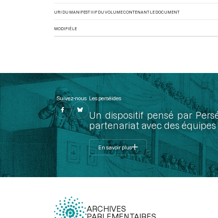
URI DU MANIFEST IIIF DU VOLUME CONTENANT LE DOCUMENT
MODIFIÉ LE
Suivez-nous
Les perséides
Un dispositif pensé par Pers
partenariat avec des équipes 
En savoir plus
ARCHIVES
PARLEMENTAIRES