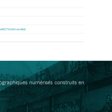
31af6277e3d/manifest
onographiques numérisés construits en