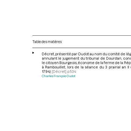
Table des matières
Décret, présenté par Oudot au nom du comité de légi
annulant le jugement du tribunal de Dourdan, con
le citoyen Bourgeois, économe de la ferme de la Ré
à Rambouillet, lors de la séance du 3 prairial an II
1794)
[Décret]
p.534
Charles François Oudot