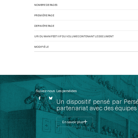
NOMBRE DE PAGES
PREMIÈRE PAGE
DERNIÈRE PAGE
URI DU MANIFEST IIIF DU VOLUME CONTENANT LE DOCUMENT
MODIFIÉ LE
Suivez-nous
Les perséides
Un dispositif pensé par Pers
partenariat avec des équipes 
En savoir plus