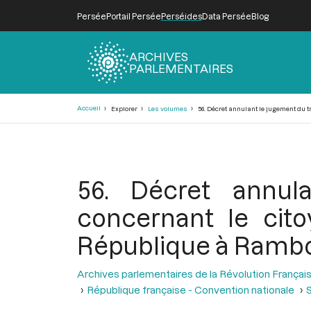
Persée
Portail Persée
Perséides
Data Persée
Blog
ARCHIVES
PARLEMENTAIRES
Fil
Accueil
Explorer
Les volumes
56. Décret annulant le jugement du t
d'Ariane
56. Décret annul
concernant le cit
République à Rambou
Archives parlementaires de la Révolution Françai
République française - Convention nationale
S