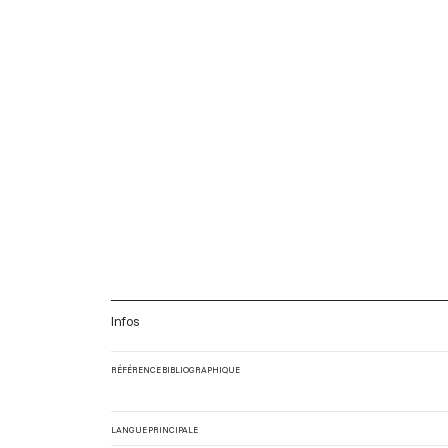
Infos
RÉFÉRENCE BIBLIOGRAPHIQUE
LANGUE PRINCIPALE