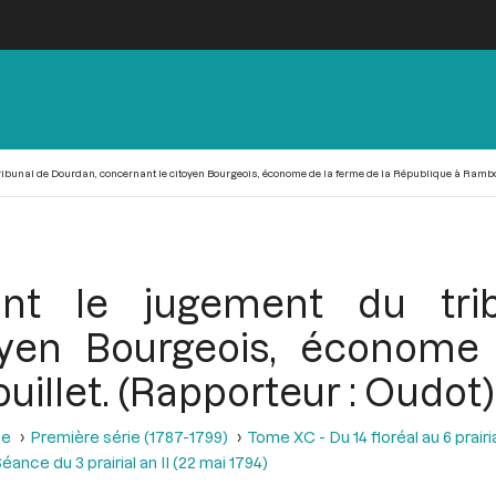
ribunal de Dourdan, concernant le citoyen Bourgeois, économe de la ferme de la République à Rambou
ant le jugement du tri
oyen Bourgeois, économe
illet. (Rapporteur : Oudot)
se
Première série (1787-1799)
Tome XC - Du 14 floréal au 6 prairia
éance du 3 prairial an II (22 mai 1794)