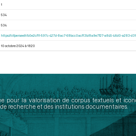
1
534
534
https://iiif.persee.fr/b0e2cf11-597c-427d-8ac7-68bcc0acf13b/8a9e7f27-a845-46d0-a283-d
10 octobre 2024 à 18:20
ée pour la valorisation de corpus textuels et ic
de recherche et des institutions documentaires.