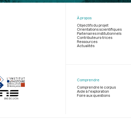
À propos
Objectifs du projet
Orientations scientifiques
Partenaires institutionnels
Contributeurs-trices
Ressources
Actualités
Menu
du
pied
de
Comprendre
page
Comprendre le corpus
Aide à l'exploration
Foire aux questions