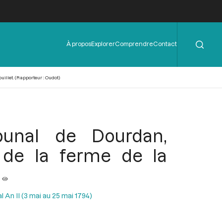
Rechercher
Menu
À propos
Explorer
Comprendre
Contact
de
l'en-
tête
illet. (Rapporteur : Oudot)
bunal de Dourdan,
 de la ferme de la
l An II (3 mai au 25 mai 1794)