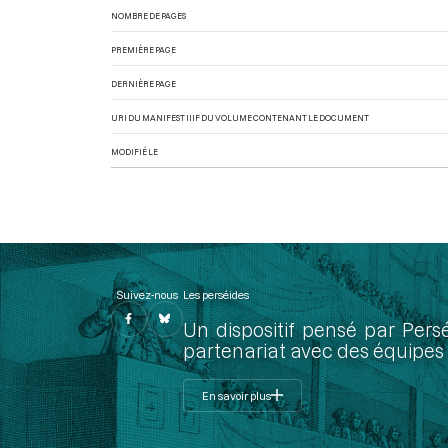
NOMBRE DE PAGES
PREMIÈRE PAGE
DERNIÈRE PAGE
URI DU MANIFEST IIIF DU VOLUME CONTENANT LE DOCUMENT
MODIFIÉ LE
Suivez-nous
Les perséides
Un dispositif pensé par Pers
partenariat avec des équipes 
En savoir plus