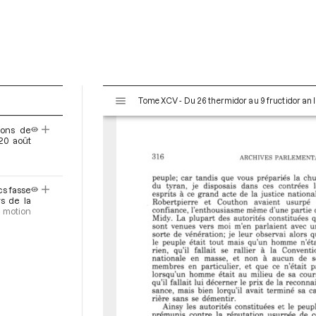
V
Tome XCV - Du 26 thermidor au 9 fructidor an II
i
s
sons de
u
(20 août
a
l
i
s fasse
s
rs de la
e
t motion
u
r
M
i
r
a
d