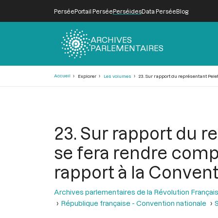
Persée
Portail Persée
Perséides
Data Persée
Blog
ARCHIVES
PARLEMENTAIRES
Fil
Accueil
Explorer
Les volumes
23. Sur rapport du représentant Pelet
d'Ariane
23. Sur rapport du r
se fera rendre compt
rapport à la Conven
Archives parlementaires de la Révolution Françai
République française - Convention nationale
S