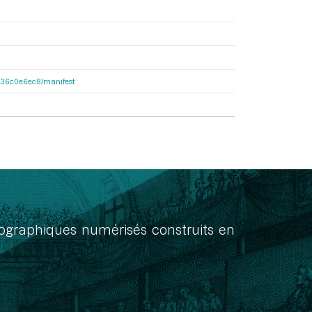
6b136c0e6ec8/manifest
onographiques numérisés construits en