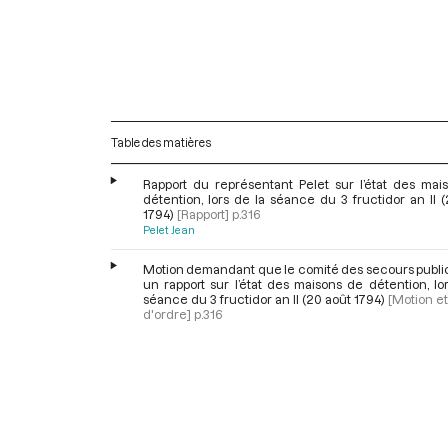
Table des matières
Rapport du représentant Pelet sur l’état des mai
détention, lors de la séance du 3 fructidor an II 
1794)
[Rapport]
p.316
Pelet Jean
Motion demandant que le comité des secours public
un rapport sur l’état des maisons de détention, lo
séance du 3 fructidor an II (20 août 1794)
[Motion e
d'ordre]
p.316