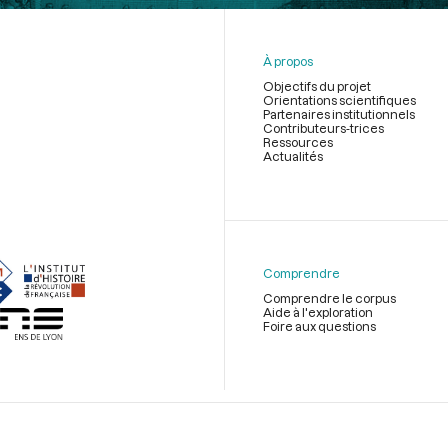
À propos
Objectifs du projet
Orientations scientifiques
Partenaires institutionnels
Contributeurs-trices
Ressources
Actualités
Menu
du
pied
de
Comprendre
page
Comprendre le corpus
Aide à l'exploration
Foire aux questions