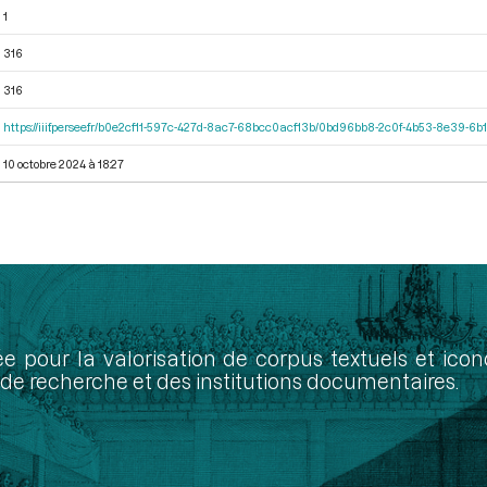
1
316
316
https://iiif.persee.fr/b0e2cf11-597c-427d-8ac7-68bcc0acf13b/0bd96bb8-2c0f-4b53-8e39-
10 octobre 2024 à 18:27
ée pour la valorisation de corpus textuels et ic
de recherche et des institutions documentaires.