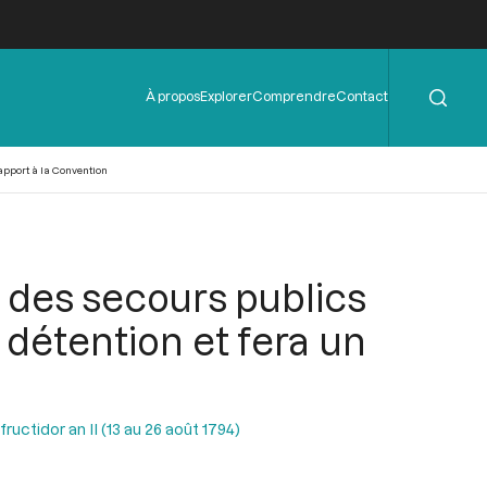
Rechercher
Menu
À propos
Explorer
Comprendre
Contact
de
l'en-
tête
rapport à la Convention
é des secours publics
 détention et fera un
uctidor an II (13 au 26 août 1794)