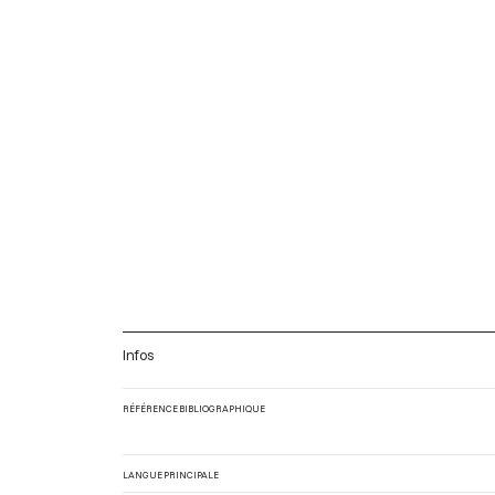
Infos
RÉFÉRENCE BIBLIOGRAPHIQUE
LANGUE PRINCIPALE