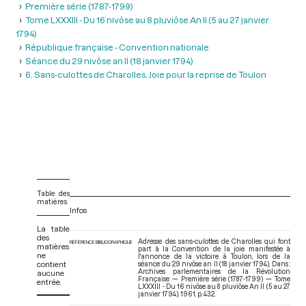
Première série (1787-1799)
Tome LXXXIII - Du 16 nivôse au 8 pluviôse An II (5 au 27 janvier
1794)
République française - Convention nationale
Séance du 29 nivôse an II (18 janvier 1794)
6. Sans-culottes de Charolles. Joie pour la reprise de Toulon
Table des
matières
Infos
La table
des
Adresse des sans-culottes de Charolles qui font
RÉFÉRENCE BIBLIOGRAPHIQUE
matières
part à la Convention de la joie manifestée à
ne
l'annonce de la victoire à Toulon, lors de la
contient
séance du 29 nivôse an II (18 janvier 1794). Dans :
Archives parlementaires de la Révolution
aucune
Française — Première série (1787-1799) — Tome
entrée.
LXXXIII - Du 16 nivôse au 8 pluviôse An II (5 au 27
janvier 1794)
. 1961. p. 432.
V