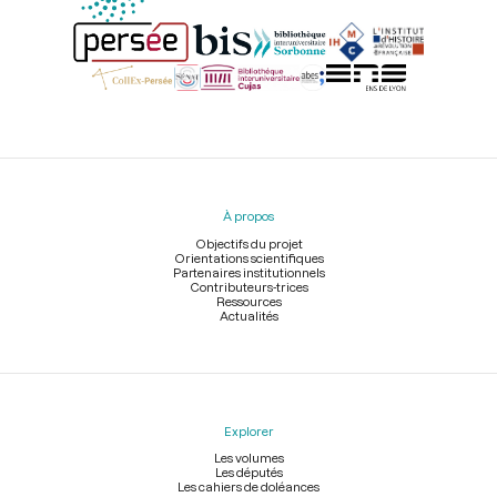
Menu
du
pied
À propos
de
page
Objectifs du projet
Orientations scientifiques
Partenaires institutionnels
Contributeurs-trices
Ressources
Actualités
Explorer
Les volumes
Les députés
Les cahiers de doléances