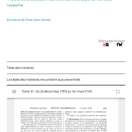
royaume
Bureaux de Pusy Jean Xavier
Télécharger
Partager
Table des matières
La table des matières ne contient aucune entrée.
V
Tome XI - Du 24 décembre 1789 au 1er mars 1790
i
s
u
a
l
i
s