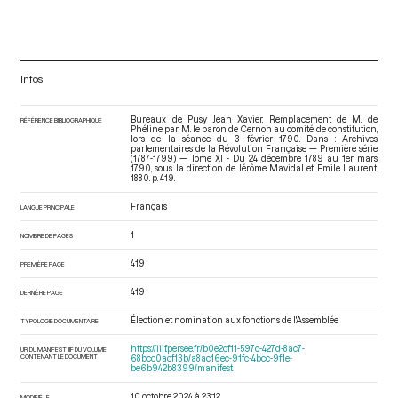
Infos
Bureaux de Pusy Jean Xavier. Remplacement de M. de
RÉFÉRENCE BIBLIOGRAPHIQUE
Phéline par M. le baron de Cernon au comité de constitution,
lors de la séance du 3 février 1790. Dans : Archives
parlementaires de la Révolution Française — Première série
(1787-1799) — Tome XI - Du 24 décembre 1789 au 1er mars
1790
, sous la direction de Jérôme Mavidal et Emile Laurent.
1880. p. 419.
Français
LANGUE PRINCIPALE
1
NOMBRE DE PAGES
419
PREMIÈRE PAGE
419
DERNIÈRE PAGE
Élection et nomination aux fonctions de l'Assemblée
TYPOLOGIE DOCUMENTAIRE
https://iiif.persee.fr/b0e2cf11-597c-427d-8ac7-
URI DU MANIFEST IIIF DU VOLUME
CONTENANT LE DOCUMENT
68bcc0acf13b/a8ac16ec-91fc-4bcc-9f1e-
be6b942b8399/manifest
10 octobre 2024 à 23:12
MODIFIÉ LE